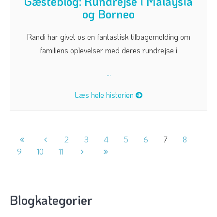
Gæsteblog: Rundrejse i Malaysia
og Borneo
Randi har givet os en fantastisk tilbagemelding om
familiens oplevelser med deres rundrejse i
...
Læs hele historien
2
3
4
5
6
7
8
9
10
11
Blogkategorier