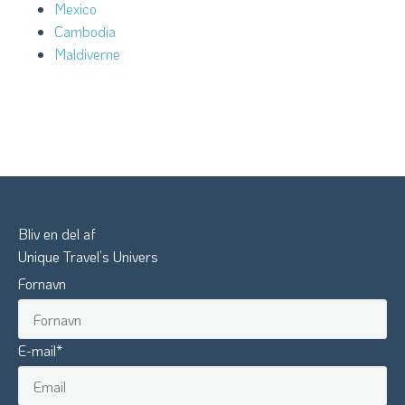
Mexico
Cambodia
Maldiverne
Bliv en del af
Unique Travel’s Univers
Fornavn
E-mail
*