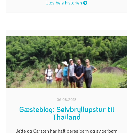
Læs hele historien
06.08.2018
Gæsteblog: Sølvbryllupstur til
Thailand
Jette og Carsten har haft deres børn og svigerbørn