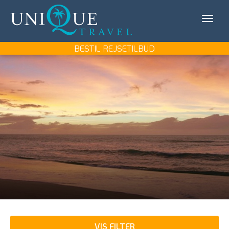
Unique
KONTAKT OS
Travel
MIN REJSE/LOG IN
BESTIL REJSETILBUD
REJSEMÅL
REJSETYPER
UDFLUGTER
UNIQUE TRAVEL
BOOK REJSEMØDE
BESTIL REJSETILBUD
VIS FILTER