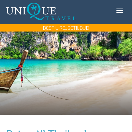
Unique
KONTAKT OS
Travel
MIN REJSE/LOG IN
BESTIL REJSETILBUD
REJSEMÅL
REJSETYPER
UDFLUGTER
UNIQUE TRAVEL
BOOK REJSEMØDE
BESTIL REJSETILBUD