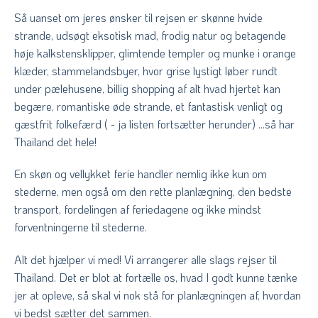
Så uanset om jeres ønsker til rejsen er skønne hvide
strande, udsøgt eksotisk mad, frodig natur og betagende
høje kalkstensklipper, glimtende templer og munke i orange
klæder, stammelandsbyer, hvor grise lystigt løber rundt
under pælehusene, billig shopping af alt hvad hjertet kan
begære, romantiske øde strande, et fantastisk venligt og
gæstfrit folkefærd ( - ja listen fortsætter herunder) ...så har
Thailand det hele!
En skøn og vellykket ferie handler nemlig ikke kun om
stederne, men også om den rette planlægning, den bedste
transport, fordelingen af feriedagene og ikke mindst
forventningerne til stederne.
Alt det hjælper vi med! Vi arrangerer alle slags rejser til
Thailand. Det er blot at fortælle os, hvad I godt kunne tænke
jer at opleve, så skal vi nok stå for planlægningen af, hvordan
vi bedst sætter det sammen.