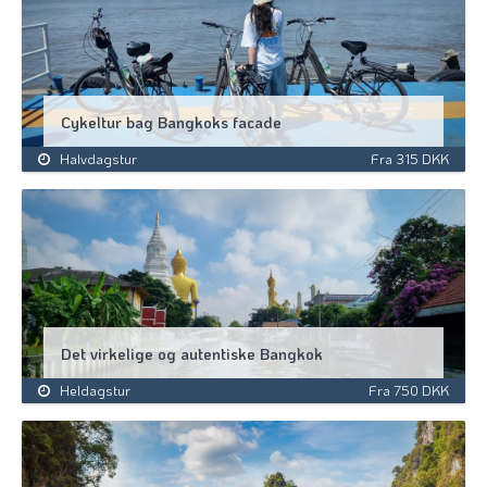
Cykeltur bag Bangkoks facade
Halvdagstur
Fra 315 DKK
Det virkelige og autentiske Bangkok
Heldagstur
Fra 750 DKK