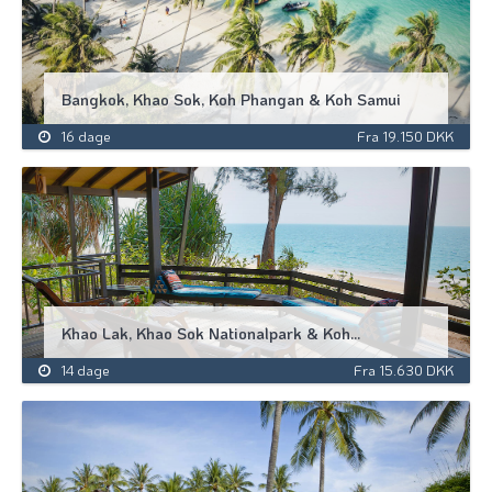
Bangkok, Khao Sok, Koh Phangan & Koh Samui
16 dage
Fra 19.150 DKK
Khao Lak, Khao Sok Nationalpark & Koh...
14 dage
Fra 15.630 DKK