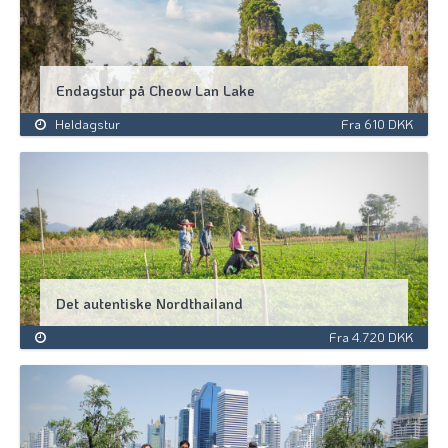
Endagstur på Cheow Lan Lake
Heldagstur
Fra 610 DKK
Det autentiske Nordthailand
Fra 4.720 DKK