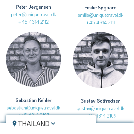
Peter Jørgensen
Emilie Søgaard
peter@uniquetravel.dk
emilie@uniquetravel.dk
+45 4314 2112
+45 4314 2111
Sebastian Kehler
Gustav Gotfredsen
sebastian@uniquetravel.dk
gustav@uniquetravel.dk
+45 4314 2107
+45 4314 2109
THAILAND