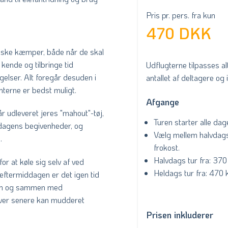
Pris pr. pers. fra kun
470 DKK
tiske kæmper, både når de skal
kende og tilbringe tid
Udflugterne tilpasses al
elser. Alt foregår desuden i
antallet af deltagere og 
terne er bedst muligt.
Afgange
r udleveret jeres "mahout"-tøj,
Turen starter alle dag
l dagens begivenheder, og
Vælg mellem halvdags t
.
frokost.
Halvdags tur fra: 370 
or at køle sig selv af ved
Heldags tur fra: 470 k
eftermiddagen er det igen tid
olen og sammen med
River senere kan mudderet
Prisen inkluderer