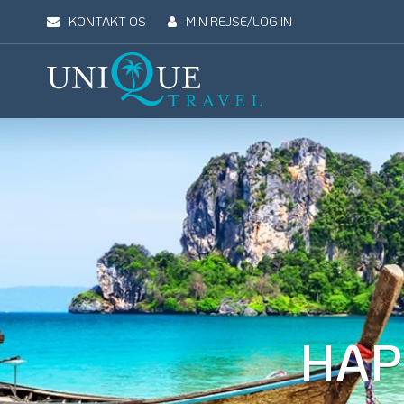
KONTAKT OS
MIN REJSE/LOG IN
Unique
Travel
REJSEMÅL
REJSETYPER
UDFLUGTER
UN
HAP