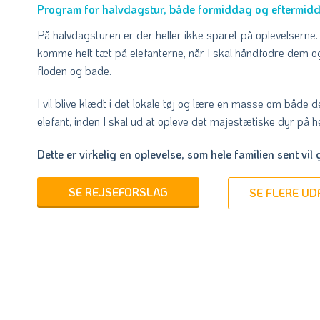
Program for halvdagstur, både formiddag og eftermid
På halvdagsturen er der heller ikke sparet på oplevelserne. 
komme helt tæt på elefanterne, når I skal håndfodre dem og
floden og bade.
I vil blive klædt i det lokale tøj og lære en masse om både 
elefant, inden I skal ud at opleve det majestætiske dyr på he
Dette er virkelig en oplevelse, som hele familien sent vil
SE REJSEFORSLAG
SE FLERE U