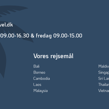
vel.dk
09.00-16.30 & fredag 09.00-15.00
Vores rejsemål
Bali
Maldiv
Borneo
Singa
Cambodia
Sri La
Laos
Thaila
Malaysia
Vietn