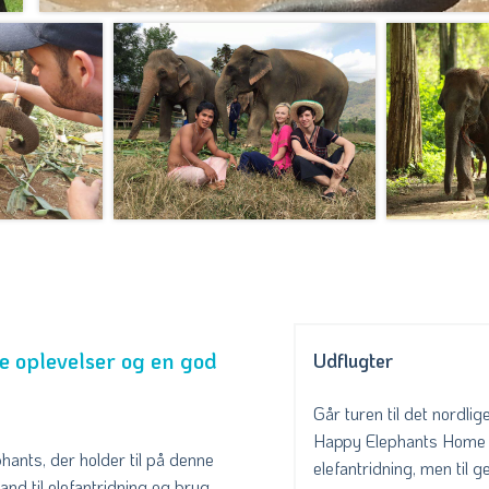
ve oplevelser og en god
Udflugter
Går turen til det nordli
Happy Elephants Home ab
hants, der holder til på denne
elefantridning, men til 
and til elefantridning og brug