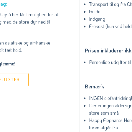
dag:
Transport til og fra C
Guide
Også her får I mulighed for at
Indgang
 med de store dyr ned til
Frokost (kun ved held
den asiatiske og afrikanske
lt tæt hold.
Prisen inkluderer ikk
Personlige udgifter ti
 glemme!
DFLUGTER
Bemærk
INGEN elefantridning!
Der er ingen aldersgr
store som små.
Happy Elephants Home 
turen afgår fra.