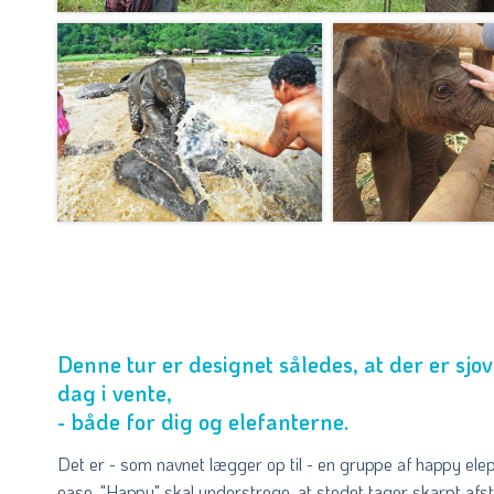
Denne tur er designet således, at der er sjo
dag i vente,
- både for dig og elefanterne.
Det er - som navnet lægger op til - en gruppe af happy elep
oase. "Happy" skal understrege, at stedet tager skarpt afst