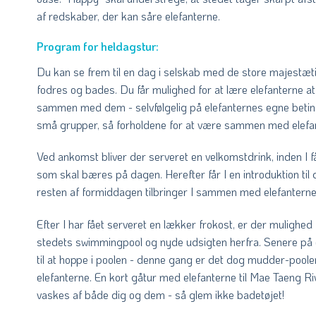
af redskaber, der kan såre elefanterne.
Program for heldagstur:
Du kan se frem til en dag i selskab med de store majestæ
fodres og bades. Du får mulighed for at lære elefanterne at 
sammen med dem - selvfølgelig på elefanternes egne beting
små grupper, så forholdene for at være sammen med elefan
Ved ankomst bliver der serveret en velkomstdrink, inden I få
som skal bæres på dagen. Herefter får I en introduktion ti
resten af formiddagen tilbringer I sammen med elefanterne
Efter I har fået serveret en lækker frokost, er der mulighed f
stedets swimmingpool og nyde udsigten herfra. Senere på 
til at hoppe i poolen - denne gang er det dog mudder-po
elefanterne. En kort gåtur med elefanterne til Mae Taeng 
vaskes af både dig og dem - så glem ikke badetøjet!