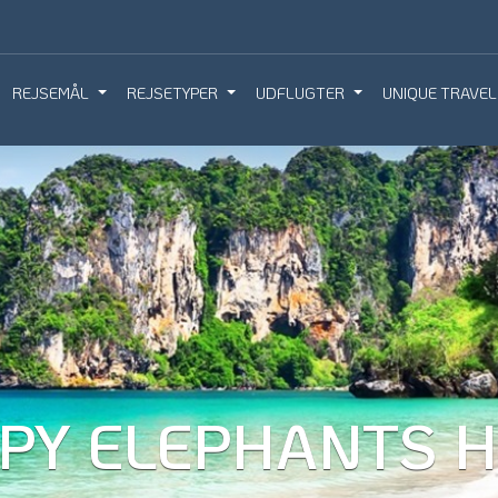
REJSEMÅL
REJSETYPER
UDFLUGTER
UNIQUE TRAVEL
IQUE TRAVEL
BOOK REJSEMØDE
BESTIL REJS
PY ELEPHANTS 