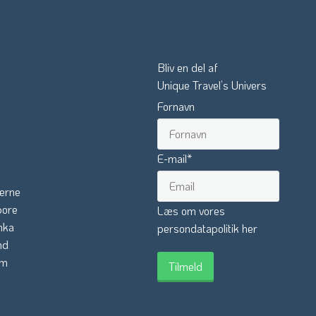
Bliv en del af
Unique Travel’s Univers
Fornavn
E-mail
*
erne
pore
Læs om vores
nka
persondatapolitik her
nd
am