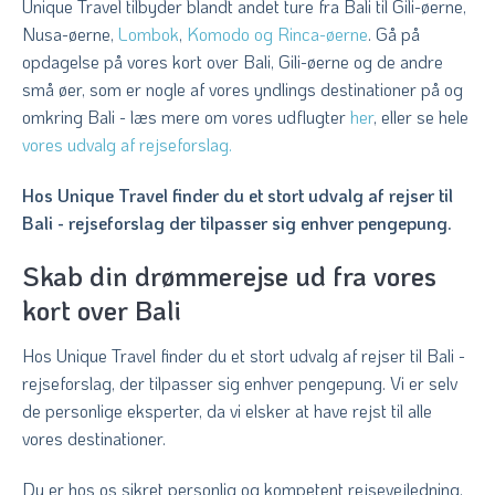
Unique Travel tilbyder blandt andet ture fra Bali til Gili-øerne,
Nusa-øerne,
Lombok
,
Komodo og Rinca-øerne
. Gå på
opdagelse på vores kort over Bali, Gili-øerne og de andre
små øer, som er nogle af vores yndlings destinationer på og
omkring Bali - læs mere om vores udflugter
her
, eller se hele
vores udvalg af rejseforslag.
Hos Unique Travel finder du et stort udvalg af rejser til
Bali - rejseforslag der tilpasser sig enhver pengepung.
Skab din drømmerejse ud fra vores
kort over Bali
Hos Unique Travel finder du et stort udvalg af rejser til Bali -
rejseforslag, der tilpasser sig enhver pengepung. Vi er selv
de personlige eksperter, da vi elsker at have rejst til alle
vores destinationer.
Du er hos os sikret personlig og kompetent rejsevejledning,