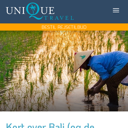
Unique
KONTAKT OS
Travel
MIN REJSE/LOG IN
BESTIL REJSETILBUD
REJSEMÅL
REJSETYPER
UDFLUGTER
UNIQUE TRAVEL
BOOK REJSEMØDE
BESTIL REJSETILBUD
Kort over Bali (og de