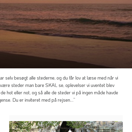
r selv besøgt alle stederne, og du får lov at læse med når vi
n være steder man bare SKAL se, oplevelser vi uventet blev
de hot eller not, og så alle de steder vi på ingen måde havde
 gense. Du er inviteret med på rejsen…”