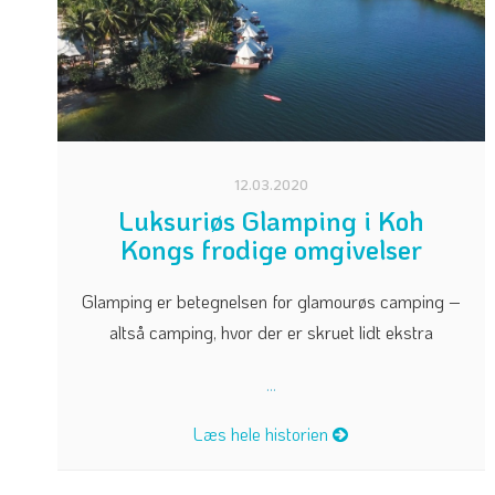
12.03.2020
Luksuriøs Glamping i Koh
Kongs frodige omgivelser
Glamping er betegnelsen for glamourøs camping –
altså camping, hvor der er skruet lidt ekstra
...
Læs hele historien