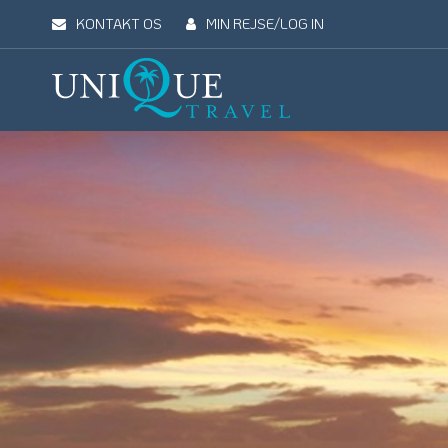
KONTAKT OS
MIN REJSE/LOG IN
Unique
Travel
REJSEMÅL
REJSETYPER
UDFLUGTER
UN