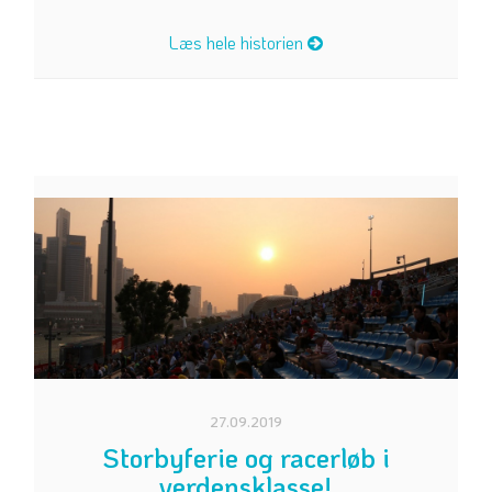
Læs hele historien
27.09.2019
Storbyferie og racerløb i
verdensklasse!