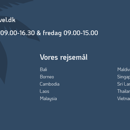
vel.dk
09.00-16.30 & fredag 09.00-15.00
Vores rejsemål
Bali
Maldiv
Borneo
Singa
Cambodia
Sri La
Laos
Thaila
Malaysia
Vietn