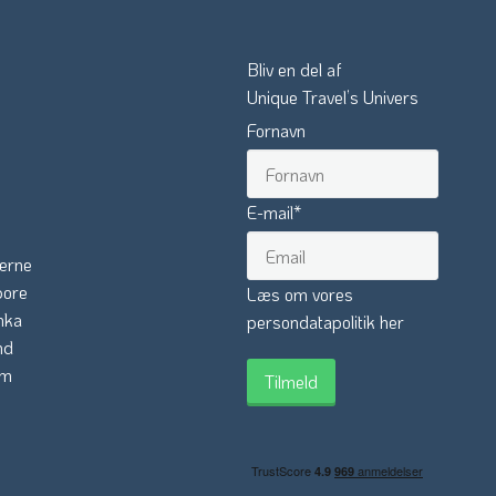
Bliv en del af
Unique Travel’s Univers
Fornavn
E-mail
*
erne
pore
Læs om vores
nka
persondatapolitik her
nd
am