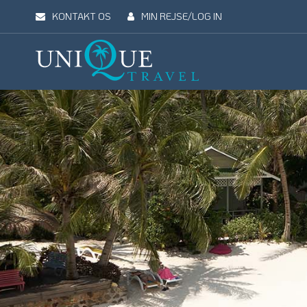
KONTAKT OS
MIN REJSE/LOG IN
Unique
Travel
REJSEMÅL
REJSETYPER
UDFLUGTER
UN