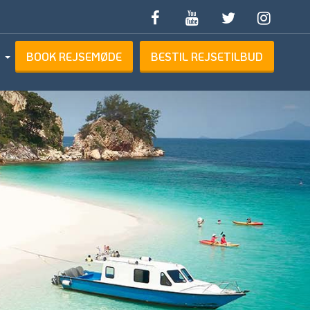
BOOK REJSEMØDE
BESTIL REJSETILBUD
ETILBUD