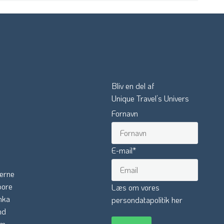
Bliv en del af
Unique Travel’s Univers
Fornavn
E-mail
*
erne
pore
Læs om vores
nka
persondatapolitik her
nd
am