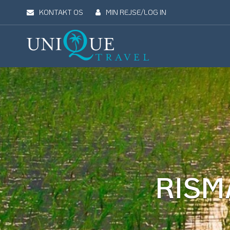
KONTAKT OS
MIN REJSE/LOG IN
Unique
Travel
REJSEMÅL
REJSETYPER
UDFLUGTER
UN
RISM