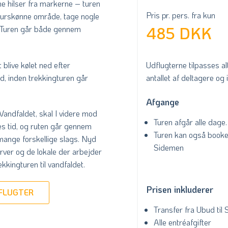
rne hilser fra markerne – turen
Pris pr. pers. fra kun
 naturskønne område, tage nogle
e. Turen går både gennem
485 DKK
 blive kølet ned efter
Udflugterne tilpasses al
d, inden trekkingturen går
antallet af deltagere og 
Afgange
andfaldet, skal I videre mod
Turen afgår alle dage.
es tid, og ruten går gennem
Turen kan også bookes
ange forskellige slags. Nyd
Sidemen
rver og de lokale der arbejder
kkingturen til vandfaldet.
Prisen inkluderer
DFLUGTER
Transfer fra Ubud til
Alle entréafgifter