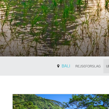
BALI
REJSEFORSLAG
U