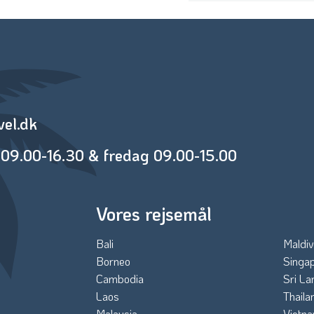
vel.dk
09.00-16.30 & fredag 09.00-15.00
Vores rejsemål
Bali
Maldiv
Borneo
Singa
Cambodia
Sri La
Laos
Thaila
Malaysia
Vietn