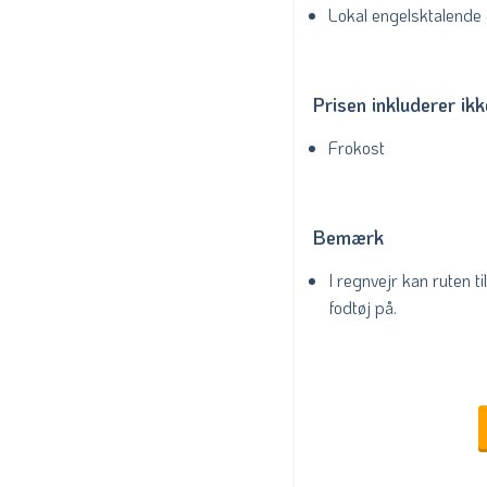
Lokal engelsktalende
Prisen inkluderer ikk
Frokost
Bemærk
I regnvejr kan ruten t
fodtøj på.