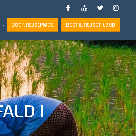
BOOK REJSEMØDE
BESTIL REJSETILBUD
ETILBUD
ALD I