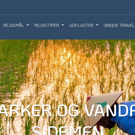
REJSEMÅL
REJSETYPER
UDFLUGTER
UNIQUE TRAVEL
IQUE TRAVEL
BOOK REJSEMØDE
BESTIL REJS
ARKER OG VANDF
SIDEMEN