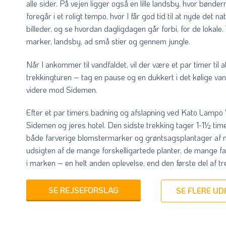
alle sider. På vejen ligger også en lille landsby, hvor bønde
foregår i et roligt tempo, hvor I får god tid til at nyde det
billeder, og se hvordan dagligdagen går forbi, for de lokal
marker, landsby, ad små stier og gennem jungle.
Når I ankommer til vandfaldet, vil der være et par timer til at
trekkingturen – tag en pause og en dukkert i det kølige van
videre mod Sidemen.
Efter et par timers badning og afslapning ved Kato Lampo V
Sidemen og jeres hotel. Den sidste trekking tager 1-1½ tim
både farverige blomstermarker og grøntsagsplantager af m
udsigten af de mange forskelligartede planter, de mange fa
i marken – en helt anden oplevelse, end den første del af tre
SE REJSEFORSLAG
SE FLERE U