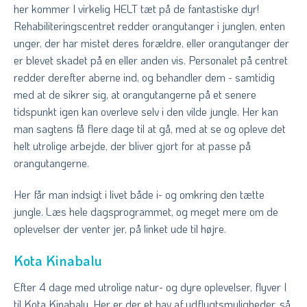
her kommer I virkelig HELT tæt på de fantastiske dyr!
Rehabiliteringscentret redder orangutanger i junglen, enten
unger, der har mistet deres forældre, eller orangutanger der
er blevet skadet på en eller anden vis. Personalet på centret
redder derefter aberne ind, og behandler dem - samtidig
med at de sikrer sig, at orangutangerne på et senere
tidspunkt igen kan overleve selv i den vilde jungle. Her kan
man sagtens få flere dage til at gå, med at se og opleve det
helt utrolige arbejde, der bliver gjort for at passe på
orangutangerne.
Her får man indsigt i livet både i- og omkring den tætte
jungle. Læs hele dagsprogrammet, og meget mere om de
oplevelser der venter jer, på linket ude til højre.
Kota Kinabalu
Efter 4 dage med utrolige natur- og dyre oplevelser, flyver I
til Kota Kinabalu. Her er der et hav af udflugtsmuligheder, så