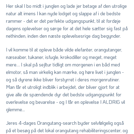
Her skal I bo midt i junglen og lade jer betage af den utrolige
natur alt imens I kan nyde lodget og slappe af i de bedste
rammer - det er det perfekte udgangspunkt, til at fordøje
dagens oplevelser og sørge for at det hele sætter sig fast på
nethinden, inden den næste oplevelsesrige dag begynder.
I vil komme til at opleve både vilde elefanter, orangutanger,
næseaber, tukaner, isfugle, krokodiller og meget, meget
mere… I skal på sejltur tidligt om morgenen i en båd med
elmotor, så man virkelig kan mærke, og høre livet i junglen -
og så dyrene ikke bliver forstyrret i deres morgenrutiner.
Man får et utroligt indblik i arbejdet, der bliver gjort for at
give alle de spændende dyr det bedste udgangspunkt for
overlevelse og bevarelse - og I får en oplevelse I ALDRIG vil
glemme...
Jeres 4-dages Orangutang-search byder selvfølgelig også
på et besøg på det lokal orangutang rehabiliteringscenter, og