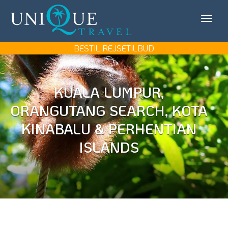
Unique
KONTAKT OS
Travel
MIN REJSE/LOG IN
BESTIL REJSETILBUD
REJSEMÅL
KUALA LUMPUR,
REJSETYPER
ORANGUTANG SEARCH, KOTA
UDFLUGTER
KINABALU & PERHENTIAN
ISLANDS
UNIQUE TRAVEL
BOOK REJSEMØDE
BESTIL REJSETILBUD