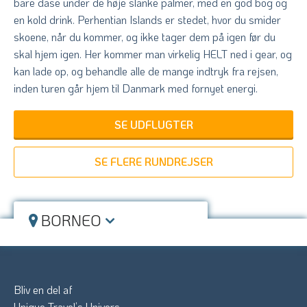
bare dase under de høje slanke palmer, med en god bog og
en kold drink. Perhentian Islands er stedet, hvor du smider
skoene, når du kommer, og ikke tager dem på igen før du
skal hjem igen. Her kommer man virkelig HELT ned i gear, og
kan lade op, og behandle alle de mange indtryk fra rejsen,
inden turen går hjem til Danmark med fornyet energi.
SE UDFLUGTER
SE FLERE RUNDREJSER
BORNEO
Bliv en del af
Unique Travel’s Univers