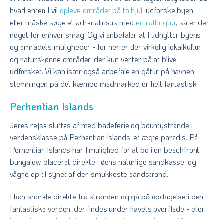
hvad enten I vil
opleve området på to hjul
, udforske byen,
eller måske søge et adrenalinsus med
en raftingtur
, så er der
noget for enhver smag. Og vi anbefaler at I udnytter byens
og områdets muligheder - for her er der virkelig lokalkultur
og naturskønne områder, der kun venter på at blive
udforsket. Vi kan især også anbefale en gåtur på havnen -
stemningen på det kæmpe madmarked er helt fantastisk!
Perhentian Islands
Jeres rejse sluttes af med badeferie og bountystrande i
verdensklasse på Perhentian Islands, et ægte paradis. På
Perhentian Islands har I mulighed for at bo i en beachfront
bungalow, placeret direkte i øens naturlige sandkasse, og
vågne op til synet af den smukkeste sandstrand.
I kan snorkle direkte fra stranden og gå på opdagelse i den
fantastiske verden, der findes under havets overflade - eller