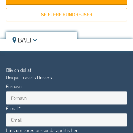
SE FLERE RUNDREJSER
BALI
Bliv en del af
Unique Travel’s Univers
Fornavn
E-mail
*
Læs om vores persondatapolitik her