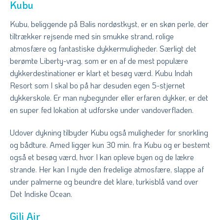
Kubu
Kubu, beliggende på Balis nordøstkyst, er en skøn perle, der
tiltrækker rejsende med sin smukke strand, rolige
atmosfære og fantastiske dykkermuligheder. Særligt det
berømte Liberty-vrag, som er en af de mest populære
dykkerdestinationer er klart et besøg værd. Kubu Indah
Resort som I skal bo på har desuden egen 5-stjernet
dykkerskole. Er man nybegynder eller erfaren dykker, er det
en super fed lokation at udforske under vandoverfladen.
Udover dykning tilbyder Kubu også muligheder for snorkling
og bådture. Amed ligger kun 30 min. fra Kubu og er bestemt
også et besøg værd, hvor I kan opleve byen og de lækre
strande. Her kan I nyde den fredelige atmosfære, slappe af
under palmerne og beundre det klare, turkisblå vand over
Det Indiske Ocean.
Gili Air