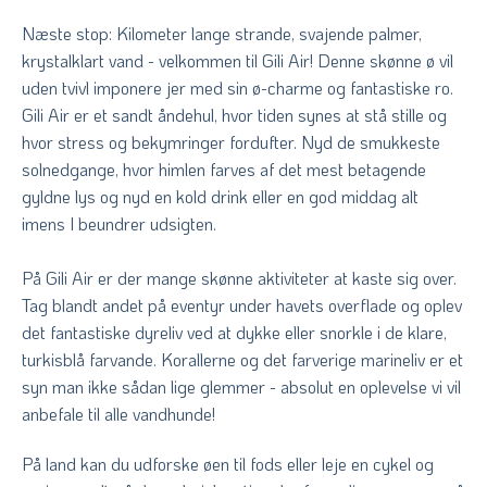
Næste stop: Kilometer lange strande, svajende palmer,
krystalklart vand - velkommen til Gili Air! Denne skønne ø vil
uden tvivl imponere jer med sin ø-charme og fantastiske ro.
Gili Air er et sandt åndehul, hvor tiden synes at stå stille og
hvor stress og bekymringer fordufter. Nyd de smukkeste
solnedgange, hvor himlen farves af det mest betagende
gyldne lys og nyd en kold drink eller en god middag alt
imens I beundrer udsigten.
På Gili Air er der mange skønne aktiviteter at kaste sig over.
Tag blandt andet på eventyr under havets overflade og oplev
det fantastiske dyreliv ved at dykke eller snorkle i de klare,
turkisblå farvande. Korallerne og det farverige marineliv er et
syn man ikke sådan lige glemmer - absolut en oplevelse vi vil
anbefale til alle vandhunde!
På land kan du udforske øen til fods eller leje en cykel og