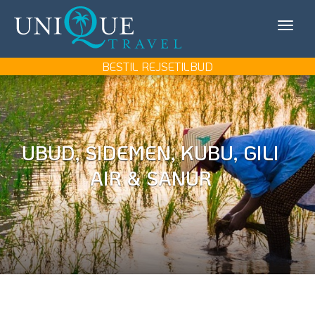
Unique
KONTAKT OS
Travel
MIN REJSE/LOG IN
BESTIL REJSETILBUD
REJSEMÅL
REJSETYPER
UBUD, SIDEMEN, KUBU, GILI
UDFLUGTER
AIR & SANUR
UNIQUE TRAVEL
BOOK REJSEMØDE
BESTIL REJSETILBUD