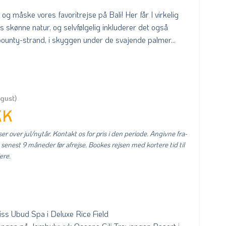
og måske vores favoritrejse på Bali! Her får I virkelig
i's skønne natur, og selvfølgelig inkluderer det også
ounty-strand, i skyggen under de svajende palmer...
ugust)
KK
er over jul/nytår. Kontakt os for pris i den periode. Angivne fra-
 senest 9 måneder før afrejse. Bookes rejsen med kortere tid til
ere.
iss Ubud Spa i Deluxe Rice Field