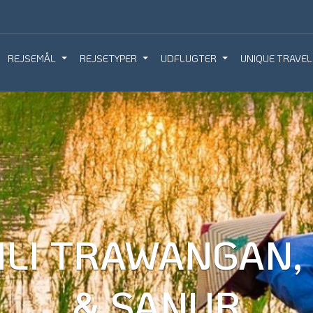
REJSEMÅL
REJSETYPER
UDFLUGTER
UNIQUE TRAVEL
IQUE TRAVEL
BOOK REJSEMØDE
BESTIL REJS
ILI TRAWANGAN
& SANUR