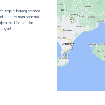
anbjerge til bounty strande.
sonligt synes man bare må
r hjem med fantastiske
ud igen!