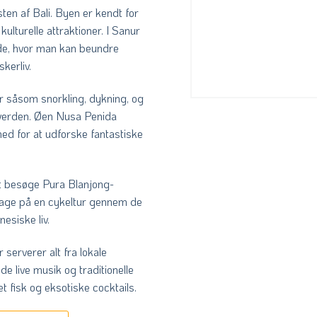
en af Bali. Byen er kendt for
ulturelle attraktioner. I Sanur
de, hvor man kan beundre
kerliv.
r såsom snorkling, dykning, og
e verden. Øen Nusa Penida
hed for at udforske fantastiske
at besøge Pura Blanjong-
t tage på en cykeltur gennem de
esiske liv.
 serverer alt fra lokale
de live musik og traditionelle
t fisk og eksotiske cocktails.