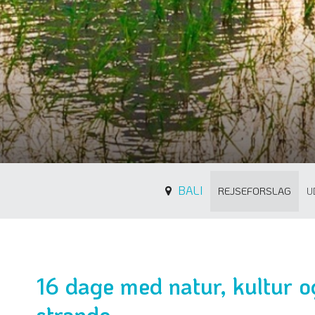
BALI
REJSEFORSLAG
U
16 dage med natur, kultur 
strande