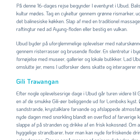
På denne 16-dages rejse begynder I eventyret i Ubud, Balis
kultur mødes. Tag en cykeltur gennem grønne rismarker, u
det balinesiske køkken. Slap af med en traditionel massag
raftingtur ned ad Ayung-floden eller bestig en vulkan.
Ubud byder på uforglemmelige oplevelser med naturskønne
gennem risterrasser og brusende floder. En slentretur i bye
fornøjelse med museer, gallerier og lokale butikker. Lad U
omslutte jer, mens I udforsker dens skatte og interagerer 
Gili Trawangan
Efter nogle oplevelsesrige dage i Ubud går turen videre til 
en af de smukke Gili-øer beliggende ud for Lomboks kyst. 
sandstrande, krystalklare farvande og afslappede atmosfær
nyde dagen med snorkling blandt en overflod af farverige kor
slappe af på stranden og drikke af en frisk kokosnød. Om a
hyggelige strandbarer, hvor man kan nyde forfriskende dr