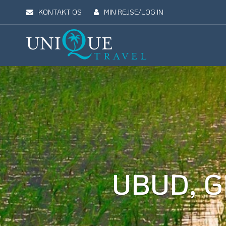
KONTAKT OS
MIN REJSE/LOG IN
Unique
Travel
REJSEMÅL
REJSETYPER
UDFLUGTER
UN
UBUD, G