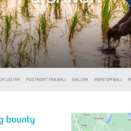
DFLUGTER
POSTKORT FRA BALI
GALLERI
MERE OM BALI
P
og bounty