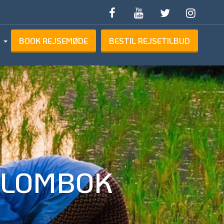
BOOK REJSEMØDE
BESTIL REJSETILBUD
ETILBUD
, LOMBOK