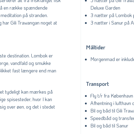
5 nætter på Gili Tra
rverer alt fra friskfanget fisk
Deluxe Garden
 også en række spændende
3 nætter på Lombok p
g meditation på stranden.
3 nætter i Sanur på 
g har Gili Trawangan noget at
Måltider
ste destination. Lombok er
Morgenmad er inkluder
jerge, vandfald og smukke
blikket fast længere end man
Transport
ket tydeligt kan mærkes på
Fly t/r fra København t
ge spisesteder, hvor I kan
Afhentning i lufthavn o
ig over øen, og det i stedet
Bil og båd til Gili Tra
Speedbåd og transfer
Bil og båd til Sanur