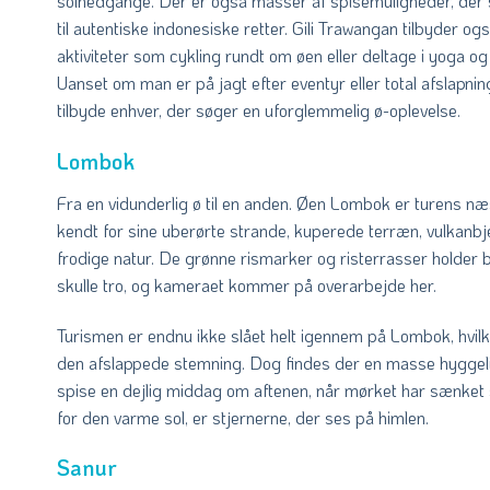
solnedgange. Der er også masser af spisemuligheder, der se
til autentiske indonesiske retter. Gili Trawangan tilbyder
aktiviteter som cykling rundt om øen eller deltage i yoga o
Uanset om man er på jagt efter eventyr eller total afslapnin
tilbyde enhver, der søger en uforglemmelig ø-oplevelse.
Lombok
Fra en vidunderlig ø til en anden. Øen Lombok er turens næ
kendt for sine uberørte strande, kuperede terræn, vulkanb
frodige natur. De grønne rismarker og risterrasser holder 
skulle tro, og kameraet kommer på overarbejde her.
Turismen er endnu ikke slået helt igennem på Lombok, hvil
den afslappede stemning. Dog findes der en masse hyggeli
spise en dejlig middag om aftenen, når mørket har sænket s
for den varme sol, er stjernerne, der ses på himlen.
Sanur