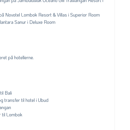
wangan på Jambuluwuk Oceano Gili Trawangan Resort i
å Novotel Lombok Resort & Villas i Superior Room
Alantara Sanur i Deluxe Room
et på hotellerne.
il Bali
g transfer til hotel i Ubud
wangan
 til Lombok