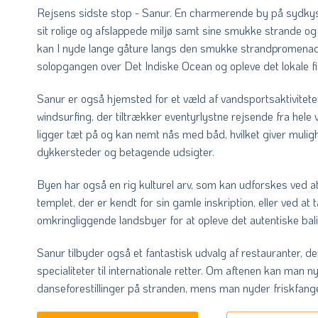
Rejsens sidste stop - Sanur. En charmerende by på sydkyst
sit rolige og afslappede miljø samt sine smukke strande og k
kan I nyde lange gåture langs den smukke strandpromena
solopgangen over Det Indiske Ocean og opleve det lokale fis
Sanur er også hjemsted for et væld af vandsportsaktivitete
windsurfing, der tiltrækker eventyrlystne rejsende fra hel
ligger tæt på og kan nemt nås med båd, hvilket giver mulig
dykkersteder og betagende udsigter.
Byen har også en rig kulturel arv, som kan udforskes ved 
templet, der er kendt for sin gamle inskription, eller ved a
omkringliggende landsbyer for at opleve det autentiske balin
Sanur tilbyder også et fantastisk udvalg af restauranter, der
specialiteter til internationale retter. Om aftenen kan man ny
danseforestillinger på stranden, mens man nyder friskfange