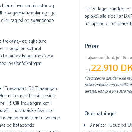
 hjerte, hvor smuk natur og
En 16 dages rundrejse - 
dforsk gamle templer og nyd
oplevet alle sider af Bal
e eller tag på en spændende
afslapning på en smuk b
 trekking- og cykelture
Priser
n er også en kulturel
bud's fantastiske atmosfære
Højsæson (Juni, juli & a
med lokalbefolkningen.
22.910 D
fra
Frapriserne gælder ikke rejs
priser gælder ved bestilling
Gili Trawangan.
Gili Trawangan,
afrejse, kan prisen være høj
Øen er berømt for sine hvide
e. På Gili Trawangan kan I
aller og tropiske fisk eller
Overnatninger
ftenen kommer øen til live med
3 nætter i Ubud på Bl
inks og betagende