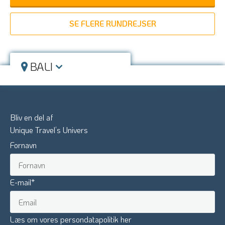
SE FLERE RUNDREJSER
BALI
Bliv en del af
Unique Travel’s Univers
Fornavn
E-mail
*
Læs om vores persondatapolitik her