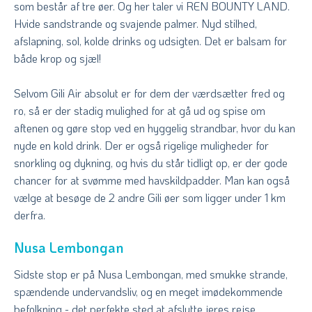
som består af tre øer. Og her taler vi REN BOUNTY LAND.
Hvide sandstrande og svajende palmer. Nyd stilhed,
afslapning, sol, kolde drinks og udsigten. Det er balsam for
både krop og sjæl!
Selvom Gili Air absolut er for dem der værdsætter fred og
ro, så er der stadig mulighed for at gå ud og spise om
aftenen og gøre stop ved en hyggelig strandbar, hvor du kan
nyde en kold drink. Der er også rigelige muligheder for
snorkling og dykning, og hvis du står tidligt op, er der gode
chancer for at svømme med havskildpadder. Man kan også
vælge at besøge de 2 andre Gili øer som ligger under 1 km
derfra.
Nusa Lembongan
Sidste stop er på Nusa Lembongan, med smukke strande,
spændende undervandsliv, og en meget imødekommende
befolkning - det perfekte sted at afslutte jeres rejse.