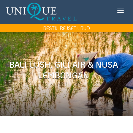
Unique
KONTAKT OS
Travel
MIN REJSE/LOG IN
BESTIL REJSETILBUD
REJSEMÅL
REJSETYPER
BALI LUSH, GILI AIR & NUSA
UDFLUGTER
LEMBONGAN
UNIQUE TRAVEL
BOOK REJSEMØDE
BESTIL REJSETILBUD