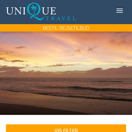
Unique
KONTAKT OS
Travel
MIN REJSE/LOG IN
BESTIL REJSETILBUD
REJSEMÅL
REJSETYPER
UDFLUGTER
UNIQUE TRAVEL
BOOK REJSEMØDE
BESTIL REJSETILBUD
VIS FILTER