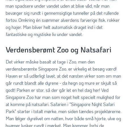
man spadsere under vandet uden at blive våd, når man
bevæger sig rundt i gennemsigtige tunneller på det rullende
fortov. Omkring én svømmer alverdens farverige fisk, rokker
og hajer. Man bliver helt automatisk draget ind i det
fantastiske og mystiske liv under vandet.
Verdensberømt Zoo og Natsafari
Det virker måske basalt at tage i Zoo, men den
verdensberømte Singapore Zoo, er virkelig et besøg værd!
Haven er så udførligt lavet, at det næsten virker som om man
går rundt blandt alle dyrene - da hegn og mure er skjult så
godt! Parken er stor, så der går let en hel dag her! Ved
Singapore Zoo har man som noget helt specielt mulighed for
at komme på natsafari. Safarien i "Singapore Night Safari
Park" starter i totalt mørke, men siden tændes projektørerne.
Man følger dyrelivet om natten, hvor både små hjorte, ulve og
hyæner lusker rundt i mørket. Man kommer forbi de