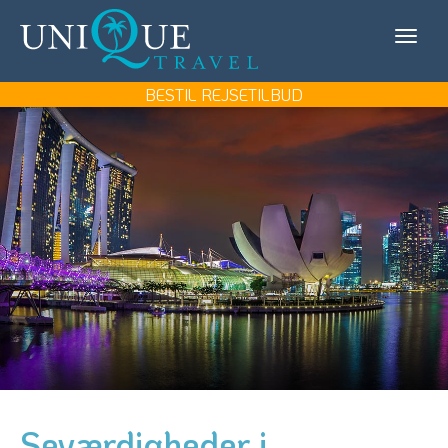
Unique
KONTAKT OS
Travel
MIN REJSE/LOG IN
BESTIL REJSETILBUD
REJSEMÅL
REJSETYPER
UDFLUGTER
UNIQUE TRAVEL
BOOK REJSEMØDE
BESTIL REJSETILBUD
Seværdigheder i