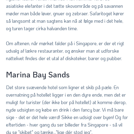
asiatiske elefanter i det tætte skovområde og på savannen
møder man både løver, gnuer og zebraer. Safaritoget kører
så langsomt at man sagtens kan nå at følge med i det hele,
og turen tager cirka halvanden time.
Om aftenen, når mørket falder på i Singapore, er der et rigt
udvalg af lækre restauranter, og ønsker man at udforske
nattelivet findes der et utal af diskoteker, barer og pubber.
Marina Bay Sands
Det store svævende hotel som ligner et skib på pæle. En
overnatning på hotellet ligger i en den dyre ende, men det er
muligt for turister (der ikke bor på hotellet) at komme derop,
nyde udsigten og købe en drink i den fancy bar. Vi må bare
sige - det er det hele værd! Sikke en udsigt over byen! Og for
eftertiden - hver gang du ser billeder fra Singapore - så vil
du se "skibet" og tænke..."lige dér stod jeg".