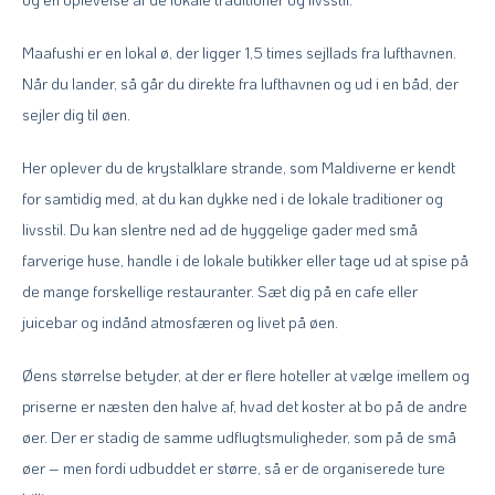
Maafushi er en lokal ø, der ligger 1,5 times sejllads fra lufthavnen.
Når du lander, så går du direkte fra lufthavnen og ud i en båd, der
sejler dig til øen.
Her oplever du de krystalklare strande, som Maldiverne er kendt
for samtidig med, at du kan dykke ned i de lokale traditioner og
livsstil. Du kan slentre ned ad de hyggelige gader med små
farverige huse, handle i de lokale butikker eller tage ud at spise på
de mange forskellige restauranter. Sæt dig på en cafe eller
juicebar og indånd atmosfæren og livet på øen.
Øens størrelse betyder, at der er flere hoteller at vælge imellem og
priserne er næsten den halve af, hvad det koster at bo på de andre
øer. Der er stadig de samme udflugtsmuligheder, som på de små
øer – men fordi udbuddet er større, så er de organiserede ture