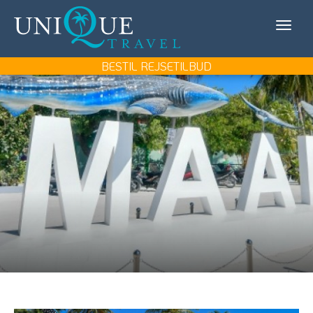
Unique
KONTAKT OS
Travel
MIN REJSE/LOG IN
BESTIL REJSETILBUD
REJSEMÅL
REJSETYPER
UDFLUGTER
UNIQUE TRAVEL
BOOK REJSEMØDE
BESTIL REJSETILBUD