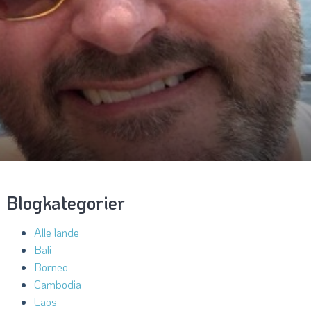
Blogkategorier
Alle lande
Bali
Borneo
Cambodia
Laos