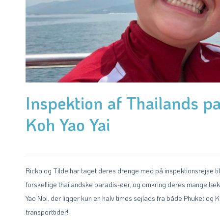
Inspektion af Thailands p
Koh Yao Yai
Ricko og Tilde har taget deres drenge med på inspektionsrejse t
forskellige thailandske paradis-øer, og omkring deres mange lækre
Yao Noi, der ligger kun en halv times sejlads fra både Phuket og K
transporttider!