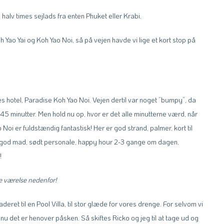
n halv times sejlads fra enten Phuket eller Krabi.
 Yao Yai og Koh Yao Noi, så på vejen havde vi lige et kort stop på
ores hotel, Paradise Koh Yao Noi. Vejen dertil var noget ”bumpy”, da
 minutter. Men hold nu op, hvor er det alle minutterne værd, når
oi er fuldstændig fantastisk! Her er god strand, palmer, kort til
 god mad, sødt personale, happy hour 2-3 gange om dagen,
!
re værelse nedenfor!
deret til en Pool Villa, til stor glæde for vores drenge. For selvom vi
 nu det er henover påsken. Så skiftes Ricko og jeg til at tage ud og