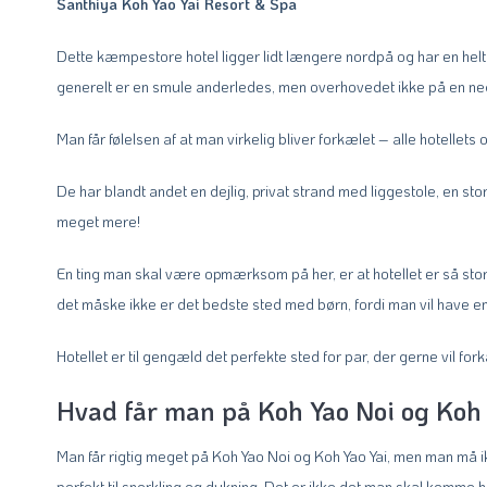
Santhiya Koh Yao Yai Resort & Spa
Dette kæmpestore hotel ligger lidt længere nordpå og har en hel
generelt er en smule anderledes, men overhovedet ikke på en ne
Man får følelsen af at man virkelig bliver forkælet – alle hotellets
De har blandt andet en dejlig, privat strand med liggestole, en s
meget mere!
En ting man skal være opmærksom på her, er at hotellet er så stort,
det måske ikke er det bedste sted med børn, fordi man vil have en
Hotellet er til gengæld det perfekte sted for par, der gerne vil fork
Hvad får man på Koh Yao Noi og Koh 
Man får rigtig meget på Koh Yao Noi og Koh Yao Yai, men man må ikk
perfekt til snorkling og dykning. Det er ikke det man skal komme h