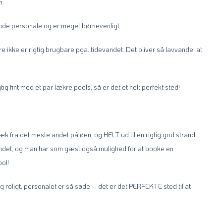
n.
ende personale og er meget børnevenligt.
 ikke er rigtig brugbare pga. tidevandet. Det bliver så lavvande, at
ig fint med et par lækre pools, så er det et helt perfekt sted!
væk fra det meste andet på øen, og HELT ud til en rigtig god strand!
 vandet, og man har som gæst også mulighed for at booke en
ol!
 og roligt, personalet er så søde – det er det PERFEKTE sted til at