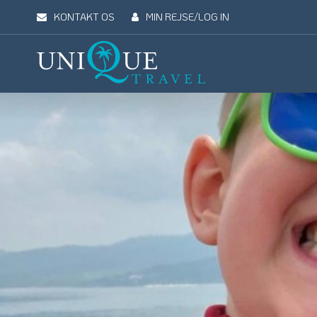
KONTAKT OS
MIN REJSE/LOG IN
Unique
Travel
REJSEMÅL
REJSETYPER
UDFLUGTER
UN