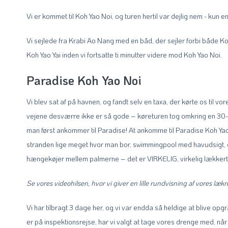
Vi er kommet til Koh Yao Noi, og turen hertil var dejlig nem - kun e
Vi sejlede fra Krabi Ao Nang med en båd, der sejler forbi både Koh
Koh Yao Yai inden vi fortsatte ti minutter videre mod Koh Yao Noi.
Paradise Koh Yao Noi
Vi blev sat af på havnen, og fandt selv en taxa, der kørte os til v
vejene desværre ikke er så gode – køreturen tog omkring en 30-45
man først ankommer til Paradise! At ankomme til Paradise Koh Yao N
stranden lige meget hvor man bor, swimmingpool med havudsigt,
hængekøjer mellem palmerne – det er VIRKELIG, virkelig lækkert
Se vores videohilsen, hvor vi giver en lille rundvisning af vores læk
Vi har tilbragt 3 dage her, og vi var endda så heldige at blive opgra
er på inspektionsrejse, har vi valgt at tage vores drenge med, når