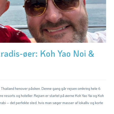
aradis-øer: Koh Yao Noi &
il Thailand henover påsken. Denne gang går rejsen omkring hele 6
 resorts og hoteller. Rejsen er startet på øerne Koh Yao Yai og Koh
rabi – det perfekte sted, hvis man søger masser af lokalliv og korte