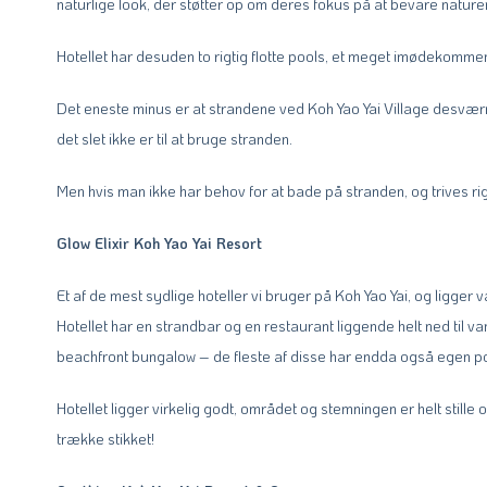
naturlige look, der støtter op om deres fokus på at bevare nature
Hotellet har desuden to rigtig flotte pools, et meget imødekomm
Det eneste minus er at strandene ved Koh Yao Yai Village desværre
det slet ikke er til at bruge stranden.
Men hvis man ikke har behov for at bade på stranden, og trives rigt
Glow Elixir Koh Yao Yai Resort
Et af de mest sydlige hoteller vi bruger på Koh Yao Yai, og ligger 
Hotellet har en strandbar og en restaurant liggende helt ned til
beachfront bungalow – de fleste af disse har endda også egen po
Hotellet ligger virkelig godt, området og stemningen er helt stille
trække stikket!