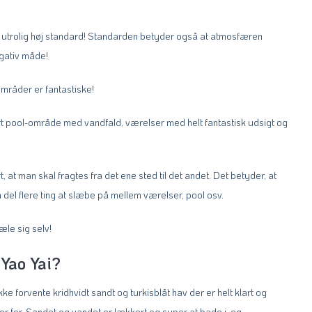
t utrolig høj standard! Standarden betyder også at atmosfæren
gativ måde!
 områder er fantastiske!
tort pool-område med vandfald, værelser med helt fantastisk udsigt og
 at man skal fragtes fra det ene sted til det andet. Det betyder, at
 del flere ting at slæbe på mellem værelser, pool osv.
æle sig selv!
Yao Yai?
e forvente kridhvidt sandt og turkisblåt hav der er helt klart og
er for. Sandet og vandet er lækkert og super at bade i, og