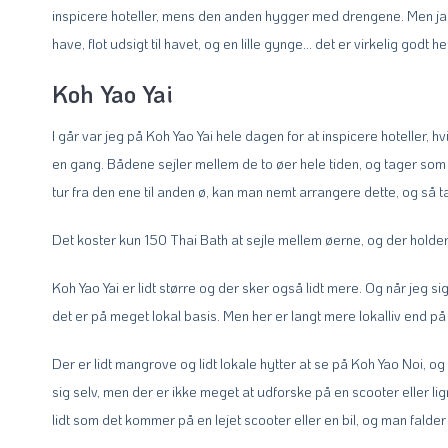
inspicere hoteller, mens den anden hygger med drengene. Men ja, de 
have, flot udsigt til havet, og en lille gynge… det er virkelig godt he
Koh Yao Yai
I går var jeg på Koh Yao Yai hele dagen for at inspicere hoteller, h
en gang. Bådene sejler mellem de to øer hele tiden, og tager som
tur fra den ene til anden ø, kan man nemt arrangere dette, og så 
Det koster kun 150 Thai Bath at sejle mellem øerne, og der holder al
Koh Yao Yai er lidt større og der sker også lidt mere. Og når jeg sig
det er på meget lokal basis. Men her er langt mere lokalliv end på
Der er lidt mangrove og lidt lokale hytter at se på Koh Yao Noi, 
sig selv, men der er ikke meget at udforske på en scooter eller li
lidt som det kommer på en lejet scooter eller en bil, og man falder 