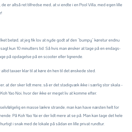
er altså ret tilfredse med, at vi endte i en Pool Villa, med egen lille
r!
vilket betød, at jeg fik lov at nyde godt af den ”bumpy” køretur endnu
 sagt kun 10 minutters tid. Så hvis man ønsker at tage på en endags-
tage på opdagelse på en scooter eller lignende.
tid taxaer klar til at køre én hen til det ønskede sted.
er, at der sker lidt mere, så er det stadigvæk ikke i særlig stor skala -
 Koh Yao Noi, hvor der ikke er meget liv at komme efter.
og selvfølgelig en masse lækre strande, man kan have næsten helt for
gnende. På Koh Yao Yai er der lidt mere at se på. Man kan tage det hele
hurtigt i snak med de lokale på sådan en lille privat rundtur.