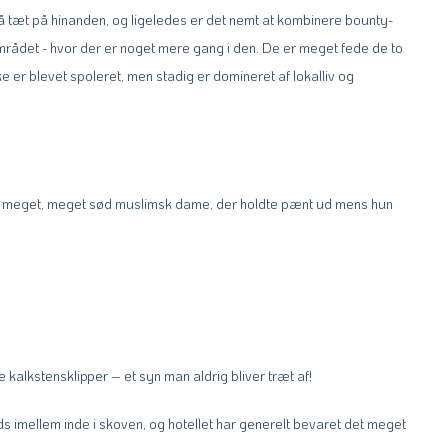
å tæt på hinanden, og ligeledes er det nemt at kombinere bounty-
området - hvor der er noget mere gang i den. De er meget fede de to
 er blevet spoleret, men stadig er domineret af lokalliv og
 en meget, meget sød muslimsk dame, der holdte pænt ud mens hun
e kalkstensklipper – et syn man aldrig bliver træt af!
s imellem inde i skoven, og hotellet har generelt bevaret det meget