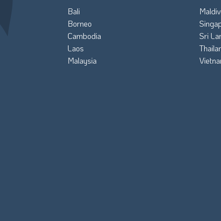
Bali
Maldiv
Borneo
Singa
Cambodia
Sri La
Laos
Thaila
Malaysia
Vietn