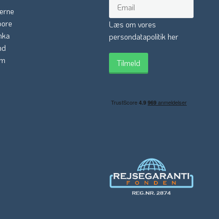
erne
pore
Læs om vores
nka
persondatapolitik her
nd
am