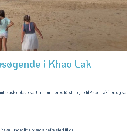
esøgende i Khao Lak
fantastisk oplevelse! Læs om deres første rejse til Khao Lak her, og se
t have fundet lige præcis dette sted til os.