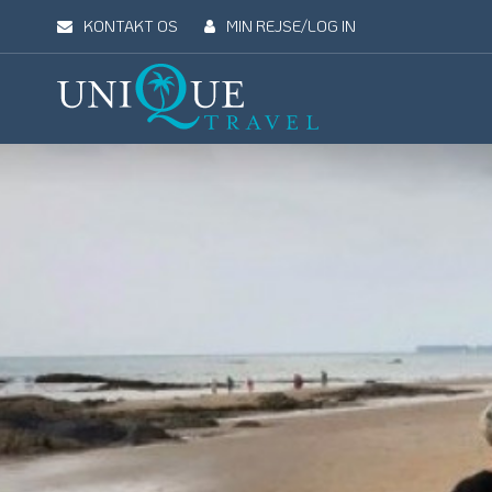
KONTAKT OS
MIN REJSE/LOG IN
Unique
Travel
REJSEMÅL
REJSETYPER
UDFLUGTER
UN