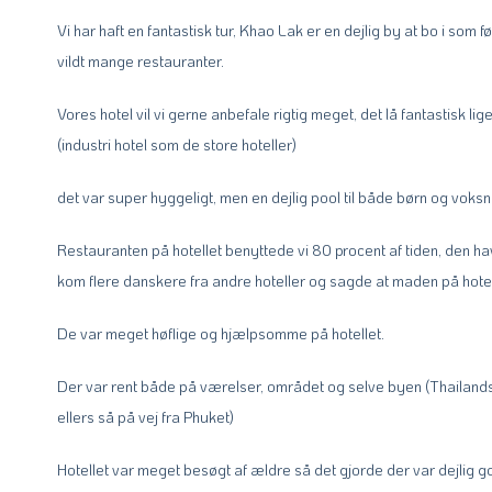
Vi har haft en fantastisk tur, Khao Lak er en dejlig by at bo i s
vildt mange restauranter.
Vores hotel vil vi gerne anbefale rigtig meget, det lå fantastisk li
(industri hotel som de store hoteller)
det var super hyggeligt, men en dejlig pool til både børn og voksn
Restauranten på hotellet benyttede vi 80 procent af tiden, den ha
kom flere danskere fra andre hoteller og sagde at maden på hotell
De var meget høflige og hjælpsomme på hotellet.
Der var rent både på værelser, området og selve byen (Thailands 
ellers så på vej fra Phuket)
Hotellet var meget besøgt af ældre så det gjorde der var dejlig go