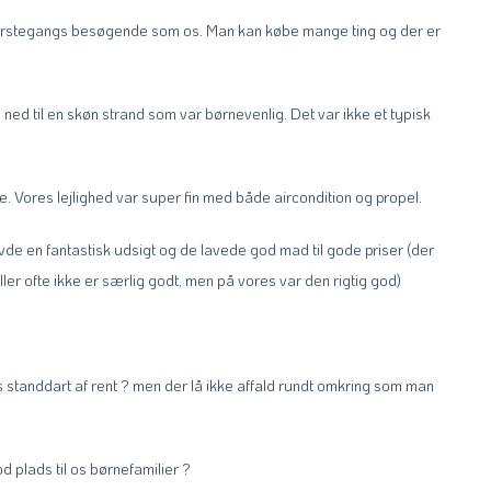
om førstegangs besøgende som os. Man kan købe mange ting og der er
ge ned til en skøn strand som var børnevenlig. Det var ikke et typisk
e. Vores lejlighed var super fin med både aircondition og propel.
vde en fantastisk udsigt og de lavede god mad til gode priser (der
er ofte ikke er særlig godt, men på vores var den rigtig god)
standdart af rent ? men der lå ikke affald rundt omkring som man
d plads til os børnefamilier ?