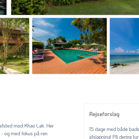
Rejseforslag
t afsted mod Khao Lak. Her
15 dage med både badefe
g - og med fokus på ren
afslapning! På denne tu