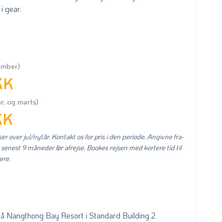
i gear.
ember)
KK
r, og marts)
KK
er over jul/nytår. Kontakt os for pris i den periode. Angivne fra-
 senest 9 måneder før afrejse. Bookes rejsen med kortere tid til
ere.
på Nangthong Bay Resort i Standard Building 2