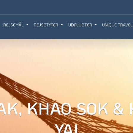
REJSEMÅL
REJSETYPER
UDFLUGTER
UNIQUE TRAVEL
IQUE TRAVEL
BOOK REJSEMØDE
BESTIL REJS
AK, KHAO SOK & 
YAI