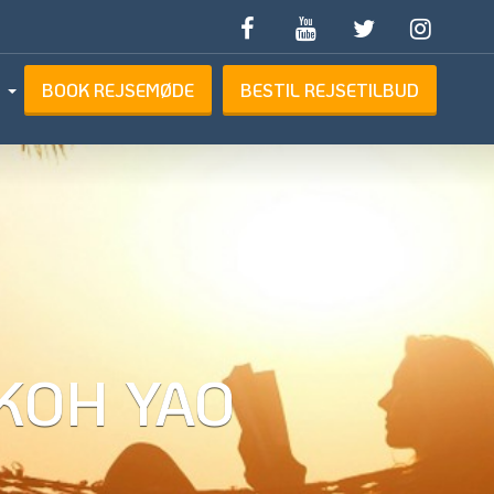
BOOK REJSEMØDE
BESTIL REJSETILBUD
ETILBUD
KOH YAO