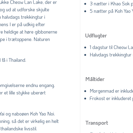
mukke Cheow Lan Lake, der er
3 nætter i Khao Sok
 og ud at udforske skjulte
5 nætter på Koh Yao Ya
n halvdags trekkingtur i
ens I er på udkig efter
ære heldige at høre gibbonerne
Udflugter
oppe i trætoppene. Naturen
1 dagstur til Cheow L
Halvdags trekkingtur 
få i Thailand.
Måltider
er omgivelserne endnu engang.
Morgenmad er inklude
r et lille stykke uberørt
Frokost er inkluderet
 Yai og naboøen Koh Yao Noi.
ng, så det er virkelig en helt
Transport
thailandske livsstil.