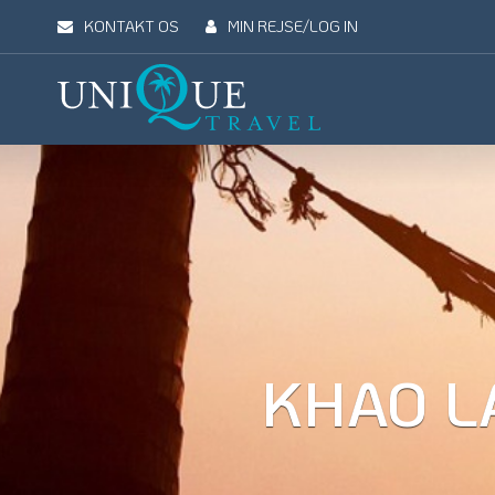
KONTAKT OS
MIN REJSE/LOG IN
Unique
Travel
REJSEMÅL
REJSETYPER
UDFLUGTER
UN
KHAO L