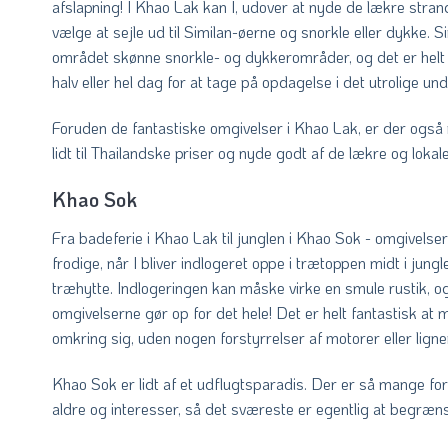
afslapning! I Khao Lak kan I, udover at nyde de lækre stran
vælge at sejle ud til Similan-øerne og snorkle eller dykke. S
området skønne snorkle- og dykkerområder, og det er helt 
halv eller hel dag for at tage på opdagelse i det utrolige un
Foruden de fantastiske omgivelser i Khao Lak, er der også 
lidt til Thailandske priser og nyde godt af de lækre og lokal
Khao Sok
Fra badeferie i Khao Lak til junglen i Khao Sok - omgivelser
frodige, når I bliver indlogeret oppe i trætoppen midt i jungl
træhytte. Indlogeringen kan måske virke en smule rustik, o
omgivelserne gør op for det hele! Det er helt fantastisk at 
omkring sig, uden nogen forstyrrelser af motorer eller lign
Khao Sok er lidt af et udflugtsparadis. Der er så mange forsk
aldre og interesser, så det sværeste er egentlig at begræns