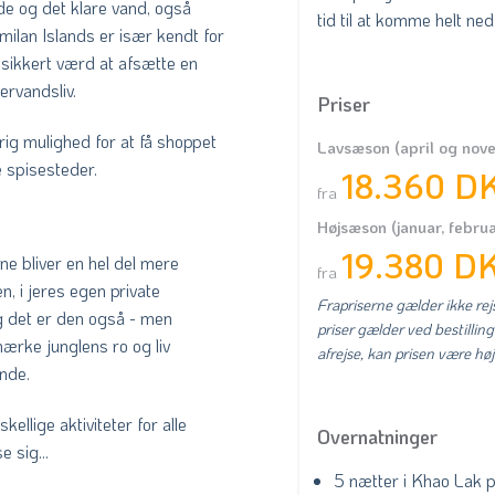
de og det klare vand, også
tid til at komme helt ned 
imilan Islands er især kendt for
sikkert værd at afsætte en
dervandsliv.
Priser
rig mulighed for at få shoppet
Lavsæson (april og nov
e spisesteder.
18.360 D
fra
Højsæson (januar, februa
19.380 D
ne bliver en hel del mere
fra
en, i jeres egen private
Frapriserne gælder ikke rejs
g det er den også - men
priser gælder ved bestilling
mærke junglens ro og liv
afrejse, kan prisen være høj
ende.
ellige aktiviteter for alle
Overnatninger
e sig...
5 nætter i Khao Lak 