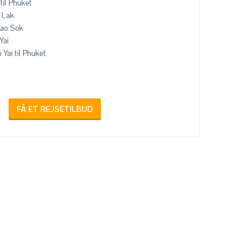
til Phuket
o Lak
hao Sok
Yai
 Yai til Phuket
FÅ ET REJSETILBUD