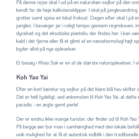
På denne rejse skal I ud på en naturskøn sejltur på den s
kendt for de høje kalkstensklipper. I skal på junglevandring
grotter samt spise en lokal frokost. Dagen efter skal I på e
junglen. I bevæger jer i roligt tempo gennem regnskoven, im
dyrelivet og det eksotiske planteliv, der findes her. I kan v
kald i det fjerne eller få et glimt af en næsehornsfugl højt 
byder altid på nye oplevelser.
Et besøg i Khao Sok er en af de største naturoplevelser, I vil 
Koh Yao Yai
Efter en kort køretur og sejltur på det klare blå hav skift
Det er helt tydeligt, ved ankomsten til Koh Yao Yai, at dette e
paradis - en ægte gemt perle!
Der er endnu ikke mange turister, der finder ud til Koh Yao
På begge øer bor man i samhørighed med den lokale befolkni
unik mulighed for at få et autentisk indblik i den traditionelle 