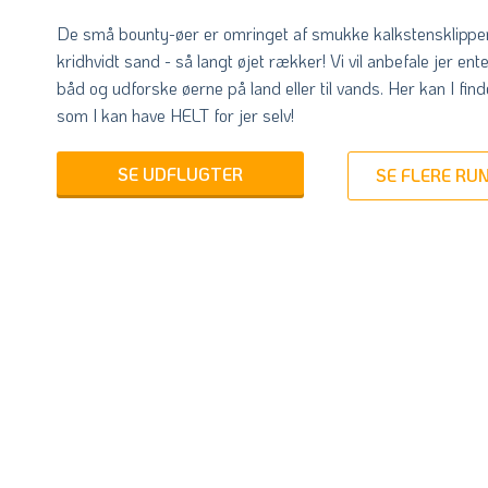
De små bounty-øer er omringet af smukke kalkstensklipper
kridhvidt sand - så langt øjet rækker! Vi vil anbefale jer ente
båd og udforske øerne på land eller til vands. Her kan I fi
som I kan have HELT for jer selv!
SE UDFLUGTER
SE FLERE RU