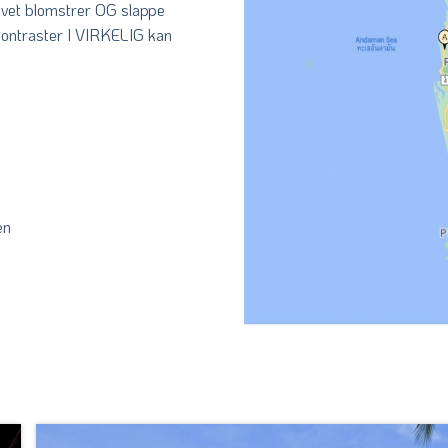
livet blomstrer OG slappe
 kontraster I VIRKELIG kan
sen