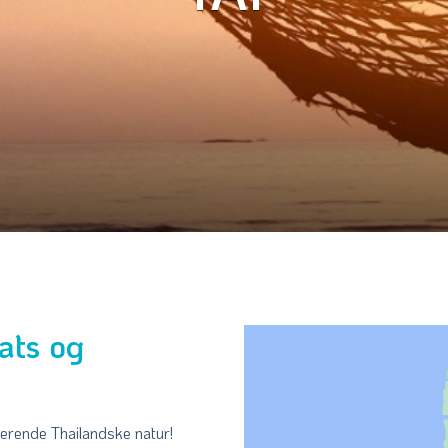
oats og
nerende Thailandske natur!