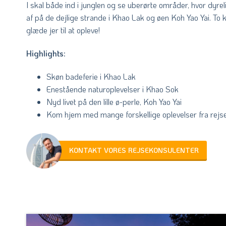
I skal både ind i junglen og se uberørte områder, hvor dyre
af på de dejlige strande i Khao Lak og øen Koh Yao Yai. To
glæde jer til at opleve!
Highlights:
Skøn badeferie i Khao Lak
Enestående naturoplevelser i Khao Sok
Nyd livet på den lille ø-perle, Koh Yao Yai
Kom hjem med mange forskellige oplevelser fra rej
KONTAKT VORES REJSEKONSULENTER