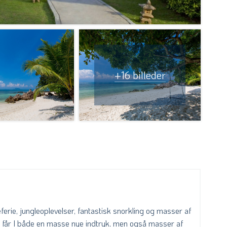
+16 billeder
rie, jungleoplevelser, fantastisk snorkling og masser af
r får I både en masse nye indtryk, men også masser af