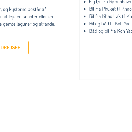
Fly t/r fra København 
Bil fra Phuket til Kha
, og kysterne består af
Bil fra Khao Lak til K
n at leje en scooter eller en
Bil og båd til Koh Yao 
nde gemte laguner og strande,
Båd og bil fra Koh Yao
NDREJSER