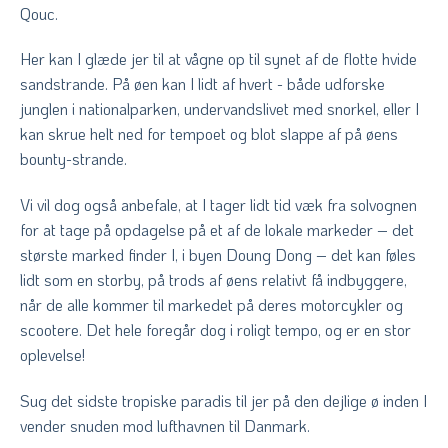
Qouc.
Her kan I glæde jer til at vågne op til synet af de flotte hvide
sandstrande. På øen kan I lidt af hvert - både udforske
junglen i nationalparken, undervandslivet med snorkel, eller I
kan skrue helt ned for tempoet og blot slappe af på øens
bounty-strande.
Vi vil dog også anbefale, at I tager lidt tid væk fra solvognen
for at tage på opdagelse på et af de lokale markeder – det
største marked finder I, i byen Doung Dong – det kan føles
lidt som en storby, på trods af øens relativt få indbyggere,
når de alle kommer til markedet på deres motorcykler og
scootere. Det hele foregår dog i roligt tempo, og er en stor
oplevelse!
Sug det sidste tropiske paradis til jer på den dejlige ø inden I
vender snuden mod lufthavnen til Danmark.