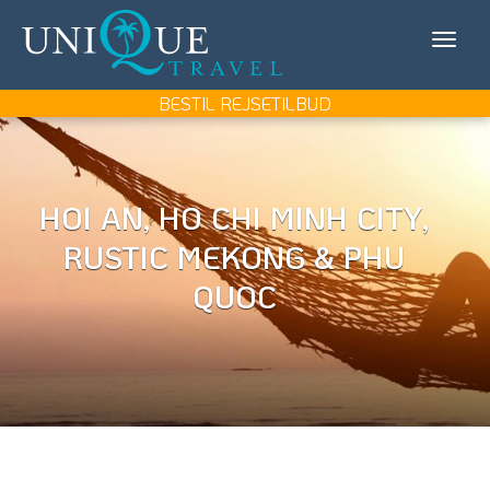
Unique
KONTAKT OS
Travel
MIN REJSE/LOG IN
BESTIL REJSETILBUD
REJSEMÅL
REJSETYPER
HOI AN, HO CHI MINH CITY,
RUSTIC MEKONG & PHU
UDFLUGTER
QUOC
UNIQUE TRAVEL
BOOK REJSEMØDE
BESTIL REJSETILBUD