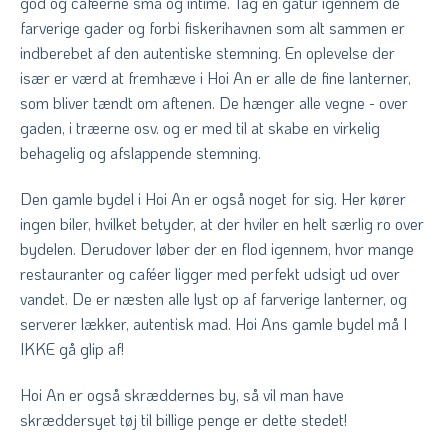
god og caféerne små og intime. Tag en gåtur igennem de
farverige gader og forbi fiskerihavnen som alt sammen er
indberebet af den autentiske stemning. En oplevelse der
især er værd at fremhæve i Hoi An er alle de fine lanterner,
som bliver tændt om aftenen. De hænger alle vegne - over
gaden, i træerne osv. og er med til at skabe en virkelig
behagelig og afslappende stemning.
Den gamle bydel i Hoi An er også noget for sig. Her kører
ingen biler, hvilket betyder, at der hviler en helt særlig ro over
bydelen. Derudover løber der en flod igennem, hvor mange
restauranter og caféer ligger med perfekt udsigt ud over
vandet. De er næsten alle lyst op af farverige lanterner, og
serverer lækker, autentisk mad. Hoi Ans gamle bydel må I
IKKE gå glip af!
Hoi An er også skræddernes by, så vil man have
skræddersyet tøj til billige penge er dette stedet!