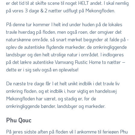
er det tid til at skifte scene til noget HELT andet. I skal nemlig
på vores 3 dage & 2 nætter udflugt på Mekongfloden.
På denne tur kommer I helt ind under huden på de lokales
travle hverdag på floden, men også roen, der omgiver det
naturskønne område, så snart mørket begynder at falde på -
oplev de autentiske flydende markeder, de omkringliggende
landsbyer og den helt utrolige natur i området. I indlogeres
på det lækre autentiske
Vamxang Rustic Home
to nætter –
dette er i sig selv også en oplevelse!
De næste tre dage får I et helt unikt indblik i det travle liv
omkring floden, og et indblik i, hvor vigtig en handelsvej
Mekongfloden har været, og stadig er, for de
omkringliggende bønder, landsbyer og markeder.
Phu Qouc
På jeres sidste aften på floden vil I ankomme til ferieøen Phu