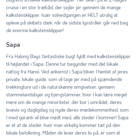
cruise i en stor træbåd, der sejler jer gennem de mange
kalkstensklipper. Især solnedgangen er HELT utrolig at
opleve på skibets dæk, når de sidste lysstråler går ned bag
de enorme kalkstensklipper!
Sapa
Fra Halong Bays fantastiske bugt fyldt med kalkstensklipper
til højlandet i Sapa. Denne tur begynder med det lokale
nattog fra Hanoi. Ved ankomst i Sapa bliver I hentet af jeres
private, lokale guide, som vil tage jer med på spændende
trekkingture ud i de naturskønne omgivelser, gennem
stammelandsbyer og bjergstammer, hvor I kan lære meget
mere om de mange minoriteter, der bor i området, deres
levevis og dagligdag og nyde deres imødekommenhed, som
I med garanti vil blive mødt med, alle steder I kommer! Sapa
er et af de steder, hvor man virkelig kommer tæt på den
lokale befolkning. Måden de lever deres liv på, er som at