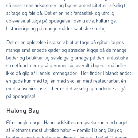
så snart man ankommer, og byens autenticitet er virkelig til
at tage og føle på. Det er en helt fantastisk og utrolig
oplevelse at tage på opdagelse i den travle, kulturrige,
historierige og på mange måder kaotiske storby.
Det er en oplevelse i sig selv blot at tage på gåtur i byens
mange små snoede gader og stræder, kigge på de mange
boder og butikker og selvfølgelig smage på den fantastiske
streetfood, der også gemmer sig overalt i byen. I må heller
ikke gå glip af Hanois ”emnegader”. Her finder I blandt andet
en gade kun med tøj, én med sko, én med restauranter, én
med souvenirs, osv. – her er det virkelig spændende at gå
på opdagelse!
Halong Bay
Efter nogle dage i Hanoi udskiftes omgivelserne med noget
af Vietnams mest utrolige natur – nemlig Halong Bay og
bugtens smukke kalkstensklipper. Her skal I på et 2-dages