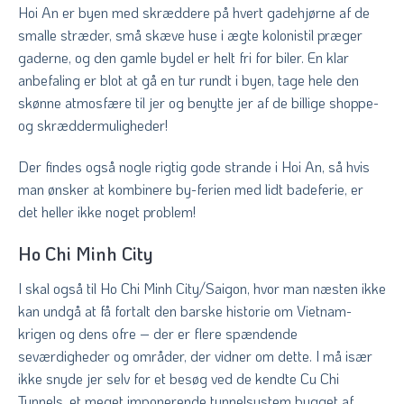
Hoi An er byen med skræddere på hvert gadehjørne af de
smalle stræder, små skæve huse i ægte kolonistil præger
gaderne, og den gamle bydel er helt fri for biler. En klar
anbefaling er blot at gå en tur rundt i byen, tage hele den
skønne atmosfære til jer og benytte jer af de billige shoppe-
og skræddermuligheder!
Der findes også nogle rigtig gode strande i Hoi An, så hvis
man ønsker at kombinere by-ferien med lidt badeferie, er
det heller ikke noget problem!
Ho Chi Minh City
I skal også til Ho Chi Minh City/Saigon, hvor man næsten ikke
kan undgå at få fortalt den barske historie om Vietnam-
krigen og dens ofre – der er flere spændende
seværdigheder og områder, der vidner om dette. I må især
ikke snyde jer selv for et besøg ved de kendte Cu Chi
Tunnels, et meget imponerende tunnelsystem bygget af