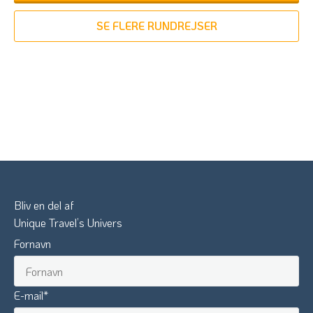
SE FLERE RUNDREJSER
Bliv en del af
Unique Travel’s Univers
Fornavn
E-mail
*