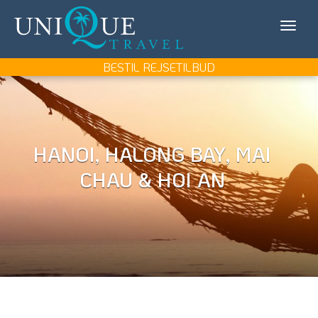
Unique
KONTAKT OS
Travel
MIN REJSE/LOG IN
BESTIL REJSETILBUD
REJSEMÅL
REJSETYPER
HANOI, HALONG BAY, MAI
UDFLUGTER
CHAU & HOI AN
UNIQUE TRAVEL
BOOK REJSEMØDE
BESTIL REJSETILBUD