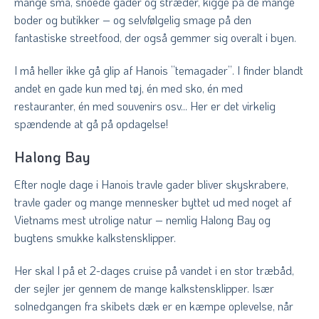
mange små, snoede gader og stræder, kigge på de mange
boder og butikker – og selvfølgelig smage på den
fantastiske streetfood, der også gemmer sig overalt i byen.
I må heller ikke gå glip af Hanois ”temagader”. I finder blandt
andet en gade kun med tøj, én med sko, én med
restauranter, én med souvenirs osv... Her er det virkelig
spændende at gå på opdagelse!
Halong Bay
Efter nogle dage i Hanois travle gader bliver skyskrabere,
travle gader og mange mennesker byttet ud med noget af
Vietnams mest utrolige natur – nemlig Halong Bay og
bugtens smukke kalkstensklipper.
Her skal I på et 2-dages cruise på vandet i en stor træbåd,
der sejler jer gennem de mange kalkstensklipper. Især
solnedgangen fra skibets dæk er en kæmpe oplevelse, når