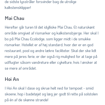
de sidste lysstråler forsvinder bag de utrolige
kalkstensklipper!
Mai Chau
Herefter går turen til det idylliske Mai Chau. Et naturskønt
område omgivet af rismarker og kalkstensbjerge. Her skal I
bo på Mai Chau Ecolodge, som ligger midt i de smukke
rismarker. Hotellet er af høj standard, hvor der er en god
restaurant, pool og andre lækre faciliteter. Skal der ske lidt
mere på jeres ferie, er der også rig mulighed for at tage på
udflugter såsom vandreture eller cykelture, hvis I ønsker at
se mere af området.
Hoi An
I Hoi An skal I dase og skrue helt ned for tempoet - smid
skoene, hop i badetøjet og læg jer godt til rette på solstolen
på én af de skønne strande!