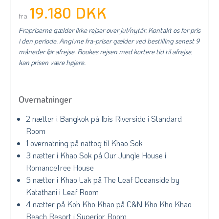
19.180 DKK
fra
Frapriserne gælder ikke rejser over jul/nytår. Kontakt os for pris
i den periode. Angivne fra-priser gælder ved bestilling senest 9
måneder før afrejse. Bookes rejsen med kortere tid til afrejse,
kan prisen være højere.
Overnatninger
2 nætter i Bangkok på Ibis Riverside i Standard
Room
1 overnatning på nattog til Khao Sok
3 nætter i Khao Sok på Our Jungle House i
RomanceTree House
5 nætter i Khao Lak på The Leaf Oceanside by
Katathani i Leaf Room
4 nætter på Koh Kho Khao på C&N Kho Kho Khao
Beach Resort i Superior Room