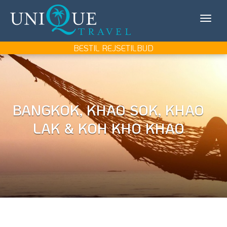
Unique
KONTAKT OS
Travel
MIN REJSE/LOG IN
BESTIL REJSETILBUD
REJSEMÅL
REJSETYPER
BANGKOK, KHAO SOK, KHAO
UDFLUGTER
LAK & KOH KHO KHAO
UNIQUE TRAVEL
BOOK REJSEMØDE
BESTIL REJSETILBUD