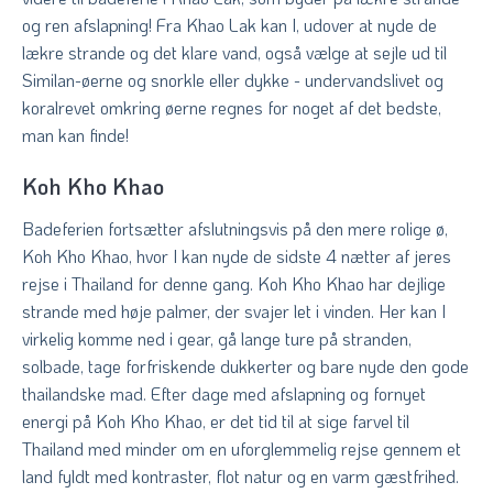
og ren afslapning! Fra Khao Lak kan I, udover at nyde de
lækre strande og det klare vand, også vælge at sejle ud til
Similan-øerne og snorkle eller dykke - undervandslivet og
koralrevet omkring øerne regnes for noget af det bedste,
man kan finde!
Koh Kho Khao
Badeferien fortsætter afslutningsvis på den mere rolige ø,
Koh Kho Khao, hvor I kan nyde de sidste 4 nætter af jeres
rejse i Thailand for denne gang. Koh Kho Khao har dejlige
strande med høje palmer, der svajer let i vinden. Her kan I
virkelig komme ned i gear, gå lange ture på stranden,
solbade, tage forfriskende dukkerter og bare nyde den gode
thailandske mad. Efter dage med afslapning og fornyet
energi på Koh Kho Khao, er det tid til at sige farvel til
Thailand med minder om en uforglemmelig rejse gennem et
land fyldt med kontraster, flot natur og en varm gæstfrihed.