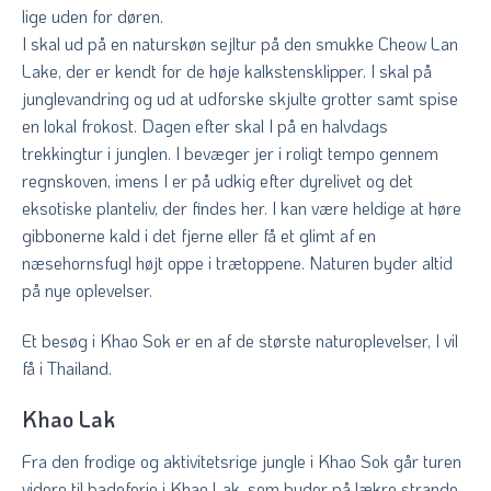
lige uden for døren.
I skal ud på en naturskøn sejltur på den smukke Cheow Lan
Lake, der er kendt for de høje kalkstensklipper. I skal på
junglevandring og ud at udforske skjulte grotter samt spise
en lokal frokost. Dagen efter skal I på en halvdags
trekkingtur i junglen. I bevæger jer i roligt tempo gennem
regnskoven, imens I er på udkig efter dyrelivet og det
eksotiske planteliv, der findes her. I kan være heldige at høre
gibbonerne kald i det fjerne eller få et glimt af en
næsehornsfugl højt oppe i trætoppene. Naturen byder altid
på nye oplevelser.
Et besøg i Khao Sok er en af de største naturoplevelser, I vil
få i Thailand.
Khao Lak
Fra den frodige og aktivitetsrige jungle i Khao Sok går turen
videre til badeferie i Khao Lak, som byder på lækre strande