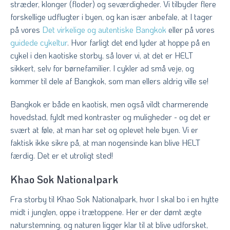
stræder, klonger (floder) og seværdigheder. Vi tilbyder flere
forskellige udflugter i byen, og kan især anbefale, at I tager
på vores
Det virkelige og autentiske Bangkok
eller på vores
guidede cykeltur
. Hvor farligt det end lyder at hoppe på en
cykel i den kaotiske storby, så lover vi, at det er HELT
sikkert, selv for børnefamilier. I cykler ad små veje, og
kommer til dele af Bangkok, som man ellers aldrig ville se!
Bangkok er både en kaotisk, men også vildt charmerende
hovedstad, fyldt med kontraster og muligheder - og det er
svært at føle, at man har set og oplevet hele byen. Vi er
faktisk ikke sikre på, at man nogensinde kan blive HELT
færdig. Det er et utroligt sted!
Khao Sok Nationalpark
Fra storby til Khao Sok Nationalpark, hvor I skal bo i en hytte
midt i junglen, oppe i trætoppene. Her er der dømt ægte
naturstemning, og naturen ligger klar til at blive udforsket,