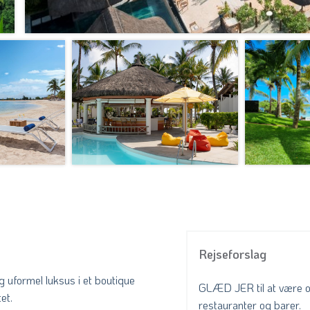
Rejseforslag
og uformel luksus i et boutique
GLÆD JER til at være o
et.
restauranter og barer.