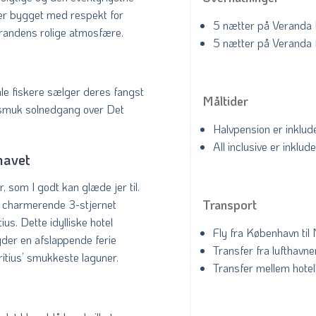
e er bygget med respekt for
5 nætter på Veranda 
strandens rolige atmosfære.
5 nætter på Veranda
ale fiskere sælger deres fangst
Måltider
 smuk solnedgang over Det
Halvpension er inklud
All inclusive er inkl
havet
, som I godt kan glæde jer til.
Transport
t charmerende 3-stjernet
us. Dette idylliske hotel
Fly fra København til M
yder en afslappende ferie
Transfer fra lufthavnen 
ritius’ smukkeste laguner.
Transfer mellem hotel