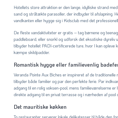
Hotellets store attraktion er den lange, idylliske strand med
sand og stråtækte parasoller, der indbyder til afslapning. H
vandkanten eller hygge sig i Kidsclub med det professionel
De fleste vandaktiviteter er gratis – tag børnene og teena
paddleboard, eller snorkl og udforsk det eksotiske dyreliv u
tilbyder hotellet PADI-certificerede ture, hvor I kan opleve ko
kæmpe skildpadder.
Romantisk hygge eller familievenlig badefe
Veranda Pointe Aux Biches er inspireret af de traditionelle
tilbyder både familier og par den perfekte ferie. Par indkva
adgang til en rolig voksen-pool, mens familieværelserne er
direkte adgang til en privat terrasse og i nærheden af pool 
Det mauritiske køkken
To restauranter serverer lokale delikatesser til både den fo