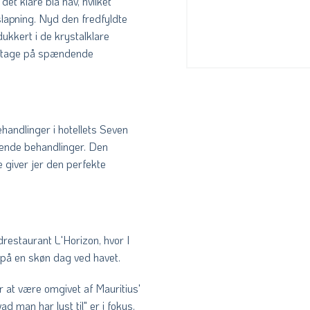
et klare blå hav, hvilket
slapning. Nyd den fredfyldte
ukkert i de krystalklare
er tage på spændende
handlinger i hotellets Seven
pende behandlinger. Den
giver jer den perfekte
restaurant L'Horizon, hvor I
 på en skøn dag ved havet.
r at være omgivet af Mauritius'
d man har lyst til" er i fokus.