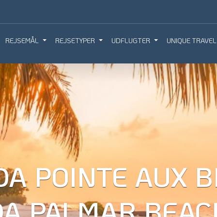
REJSEMÅL
REJSETYPER
UDFLUGTER
UNIQUE TRAVEL
IQUE TRAVEL
BOOK REJSEMØDE
BESTIL REJS
A POINTE AUX B
A PALMAR BEAC