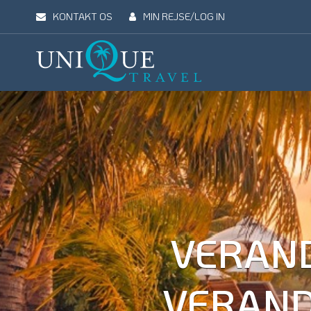
KONTAKT OS
MIN REJSE/LOG IN
Unique
Travel
REJSEMÅL
REJSETYPER
UDFLUGTER
UN
VERAND
VERAND