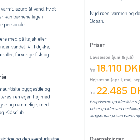
 varmt, azurblåt vand, hvidt
Nyd roen, varmen og de
er kan børnene lege i
Ocean.
le personale.
gere med på kajak eller
Priser
nder vandet. Vil I dykke,
raller, farverige fisk og
Lavsæson (juni & juli)
18.110 DK
fra
rie
Højsæson (april, maj, s
22.485 D
 mauritiske byggestile og
fra
rteres i en egen fløj med
Frapriserne gælder ikke rejs
 lyse og rummelige, med
priser gælder ved bestilling
og Kidsclub.
afrejse, kan prisen være høj
Overnatninger
rsigtige og den eventyrlystne