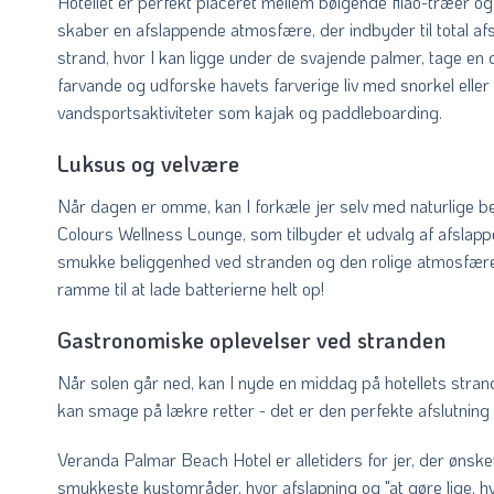
Hotellet er perfekt placeret mellem bølgende filao-træer og d
skaber en afslappende atmosfære, der indbyder til total af
strand, hvor I kan ligge under de svajende palmer, tage en d
farvande og udforske havets farverige liv med snorkel ell
vandsportsaktiviteter som kajak og paddleboarding.
Luksus og velvære
Når dagen er omme, kan I forkæle jer selv med naturlige be
Colours Wellness Lounge, som tilbyder et udvalg af afslap
smukke beliggenhed ved stranden og den rolige atmosfære 
ramme til at lade batterierne helt op!
Gastronomiske oplevelser ved stranden
Når solen går ned, kan I nyde en middag på hotellets strand
kan smage på lækre retter - det er den perfekte afslutning
Veranda Palmar Beach Hotel er alletiders for jer, der ønske
smukkeste kystområder, hvor afslapning og "at gøre lige, hva