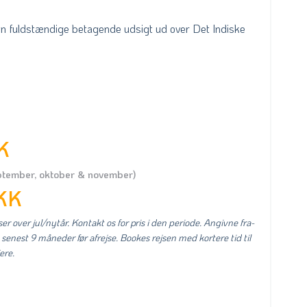
n fuldstændige betagende udsigt ud over Det Indiske
K
eptember, oktober & november)
KK
er over jul/nytår. Kontakt os for pris i den periode. Angivne fra-
 senest 9 måneder før afrejse. Bookes rejsen med kortere tid til
ere.