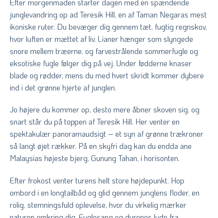
Efter morgenmaden starter dagen med en spændende
junglevandring op ad Teresik Hill, en af Taman Negaras mest
ikoniske ruter. Du bevæger dig gennem tæt, fugtig regnskov,
hvor luften er mættet af liv. Lianer hænger som slyngede
snore mellem træerne, og farvestrålende sommerfugle og
eksotiske fugle følger dig på vej. Under fødderne knaser
blade og rødder, mens du med hvert skridt kommer dybere
ind i det grønne hjerte af junglen.
Jo højere du kommer op, desto mere åbner skoven sig, og
snart står du på toppen af Teresik Hill. Her venter en
spektakulær panoramaudsigt – et syn af grønne trækroner
så langt øjet rækker. På en skyfri dag kan du endda ane
Malaysias højeste bjerg, Gunung Tahan, i horisonten.
Efter frokost venter turens helt store højdepunkt. Hop
ombord i en longtailbåd og glid gennem junglens floder, en
rolig, stemningsfuld oplevelse, hvor du virkelig mærker
naturen omkring dig. Fuglesang og dyrenes lyde fra