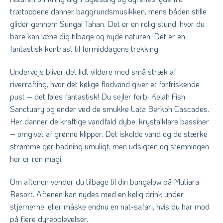
trætoppene danner baggrundsmusikken, mens båden stille
glider gennem Sungai Tahan. Det er en rolig stund, hvor du
bare kan læne dig tilbage og nyde naturen. Det er en
fantastisk kontrast til formiddagens trekking.
Undervejs bliver det lidt vildere med små stræk af
riverrafting, hvor det kølige flodvand giver et forfriskende
pust – det føles fantastisk! Du sejler forbi Kelah Fish
Sanctuary og ender ved de smukke Lata Berkoh Cascades.
Her danner de kraftige vandfald dybe, krystalklare bassiner
– omgivet af grønne klipper. Det iskolde vand og de stærke
strømme gør badning umuligt, men udsigten og stemningen
her er ren magi.
Om aftenen vender du tilbage til din bungalow på Mutiara
Resort. Aftenen kan nydes med en kølig drink under
stjernerne, eller måske endnu en nat-safari, hvis du har mod
på flere dyreoplevelser.