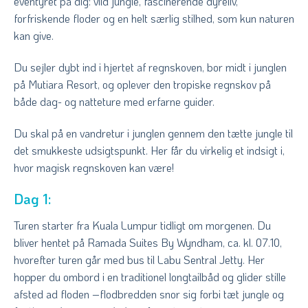
eventyret på dig: vild jungle, fascinerende dyreliv,
forfriskende floder og en helt særlig stilhed, som kun naturen
kan give.
Du sejler dybt ind i hjertet af regnskoven, bor midt i junglen
på Mutiara Resort, og oplever den tropiske regnskov på
både dag- og natteture med erfarne guider.
Du skal på en vandretur i junglen gennem den tætte jungle til
det smukkeste udsigtspunkt. Her får du virkelig et indsigt i,
hvor magisk regnskoven kan være!
Dag 1:
Turen starter fra Kuala Lumpur tidligt om morgenen. Du
bliver hentet på Ramada Suites By Wyndham, ca. kl. 07.10,
hvorefter turen går med bus til Labu Sentral Jetty. Her
hopper du ombord i en traditionel longtailbåd og glider stille
afsted ad floden –flodbredden snor sig forbi tæt jungle og