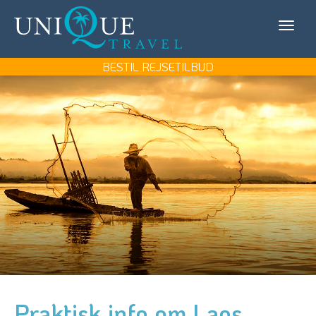
Unique
KONTAKT OS
Travel
MIN REJSE/LOG IN
BESTIL REJSETILBUD
REJSEMÅL
REJSETYPER
UDFLUGTER
UNIQUE TRAVEL
BOOK REJSEMØDE
BESTIL REJSETILBUD
Praktisk info om Laos