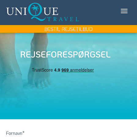
Unique
KONTAKT OS
Travel
MIN REJSE/LOG IN
BESTIL REJSETILBUD
REJSEMÅL
REJSEFORESPØRGSEL
REJSETYPER
UDFLUGTER
UNIQUE TRAVEL
BOOK REJSEMØDE
BESTIL REJSETILBUD
Fornavn
*