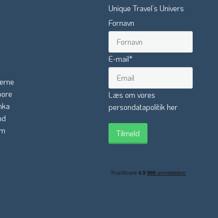
Unique Travel’s Univers
Fornavn
E-mail
*
erne
pore
Læs om vores
nka
persondatapolitik her
nd
am