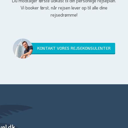
Du modtager første udkast til din personlige rejseplan.
Vi booker først, når rejsen lever op til alle dine
rejsedrømme!
KONTAKT VORES REJSEKONSULENTER
vel.dk