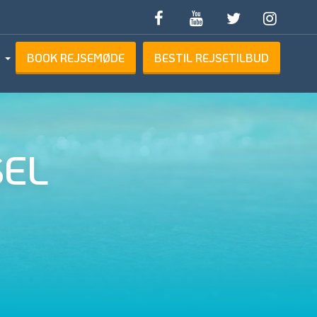
BOOK REJSEMØDE
BESTIL REJSETILBUD
ETILBUD
EL