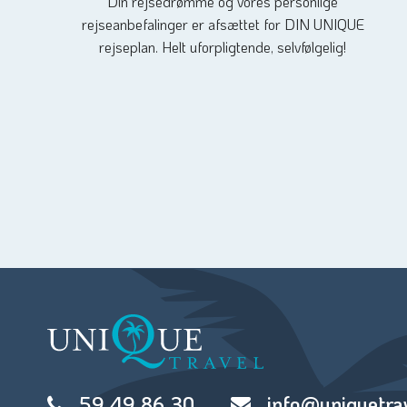
Din rejsedrømme og vores personlige
rejseanbefalinger er afsættet for DIN UNIQUE
rejseplan. Helt uforpligtende, selvfølgelig!
59 49 86 30
info@uniquetra