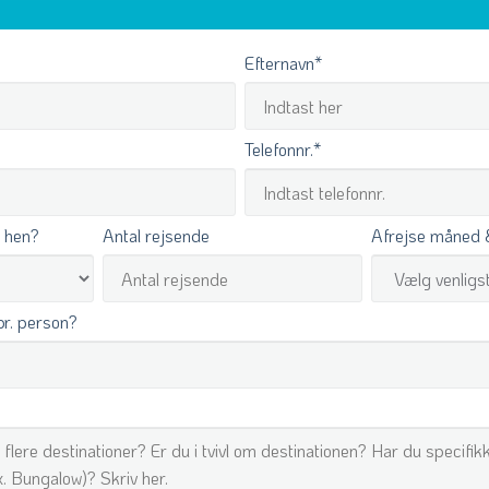
Efternavn
*
Telefonnr.
*
e hen?
Antal rejsende
Afrejse måned 
pr. person?