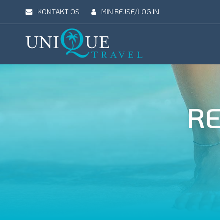
KONTAKT OS
MIN REJSE/LOG IN
Unique
Travel
REJSEMÅL
REJSETYPER
UDFLUGTER
UN
R